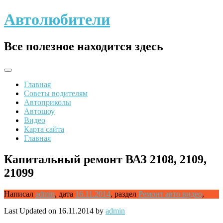
Skip
Автолюбители
to
content
Все полезное находится здесь
Главная
Советы водителям
Автоприколы
Автошоу
Видео
Карта сайта
Главная
Капитальный ремонт ВАЗ 2108, 2109,
21099
Написал
admin
,
дата
16.11.2014
,
раздел
Ремонт авто видео
,
Last Updated on 16.11.2014 by
admin