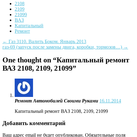
2108
2109
21099
ВАЗ
Капитальный
Ремонт
Post
←
Газ 3110. Валить Боком. Январь 2013
газ-69 (запуск после замены двига, коробки, тормозов…)
→
navigation
One thought on “
Капитальный ремонт
ВАЗ 2108, 2109, 21099
”
Ремонт Автомобилей Своими Руками
16.11.2014
Капитальный ремонт ВАЗ 2108, 2109, 21099
Добавить комментарий
Ваш адрес email не будет опубликован.
Обязательные поля