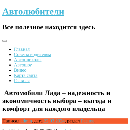
Skip
Автолюбители
to
content
Все полезное находится здесь
Главная
Советы водителям
Автоприколы
Автошоу
Видео
Карта сайта
Главная
Автомобили Лада – надежность и
экономичность выбора – выгода и
комфорт для каждого владельца
Написал
admin
,
дата
22.03.2024
,
раздел
Разное
,