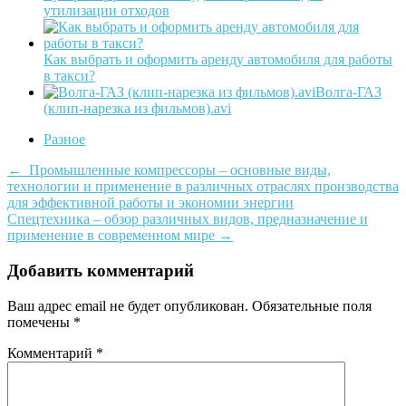
утилизации отходов
Как выбрать и оформить аренду автомобиля для работы
в такси?
Волга-ГАЗ
(клип-нарезка из фильмов).avi
Разное
Post
←
Промышленные компрессоры – основные виды,
технологии и применение в различных отраслях производства
navigation
для эффективной работы и экономии энергии
Спецтехника – обзор различных видов, предназначение и
применение в современном мире
→
Добавить комментарий
Ваш адрес email не будет опубликован.
Обязательные поля
помечены
*
Комментарий
*