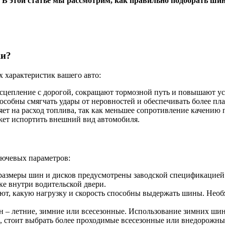
 В этой статье мы рассмотрим, как правильно подобрать шин
ки?
 характеристик вашего авто:
цепление с дорогой, сокращают тормозной путь и повышают уст
собны смягчать удары от неровностей и обеспечивать более пл
т на расход топлива, так как меньшее сопротивление качению п
жет испортить внешний вид автомобиля.
лючевых параметров:
размеры шин и дисков предусмотрены заводской спецификацией
ке внутри водительской двери.
ют, какую нагрузку и скорость способны выдержать шины. Необ
 – летние, зимние или всесезонные. Использование зимних шин
ю, стоит выбрать более проходимые всесезонные или внедорожн