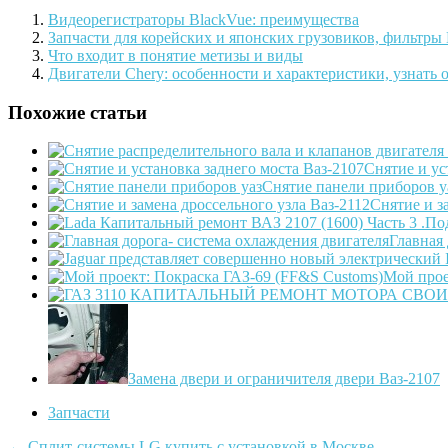
Видеорегистраторы BlackVue: преимущества
Запчасти для корейских и японских грузовиков, фильтр
Что входит в понятие метизы и виды
Двигатели Chery: особенности и характеристики, узнать о
Похожие статьи
Снятие и ус
Снятие панели приборов у
Снятие и з
Главная
Мой прое
Замена двери и ограничителя двери Ваз-2107
Запчасти
←
Сплит-системы LG купить с установкой в Москве