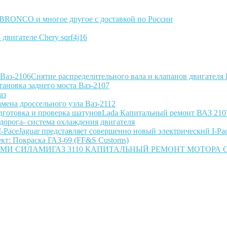
ы BRONCO и многое другое с доставкой по России
 двигателе Chery sqrf4j16
Снятие распределительного вала и клапанов двигателя 
тановка заднего моста Ваз-2107
аз
амена дроссельного узла Ваз-2112
Lada Капитальный ремонт ВАЗ 2107
 дорога- система охлаждения двигателя
Jaguar представляет совершенно новый электрический I-Pa
кт: Покраска ГАЗ-69 (FF&S Customs)
ГАЗ 3110 КАПИТАЛЬНЫЙ РЕМОНТ МОТОРА