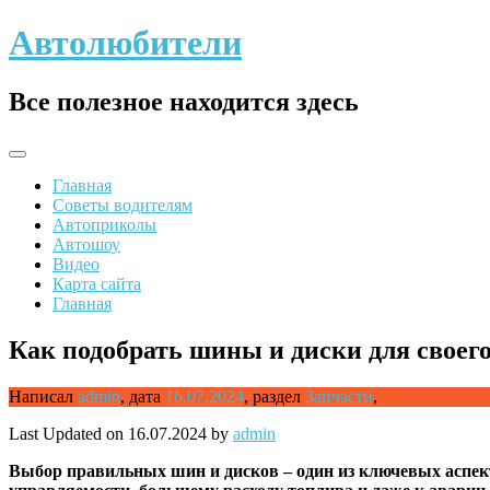
Skip
Автолюбители
to
content
Все полезное находится здесь
Главная
Советы водителям
Автоприколы
Автошоу
Видео
Карта сайта
Главная
Как подобрать шины и диски для своег
Написал
admin
,
дата
16.07.2024
,
раздел
Запчасти
,
Last Updated on 16.07.2024 by
admin
Выбор правильных шин и дисков – один из ключевых аспек