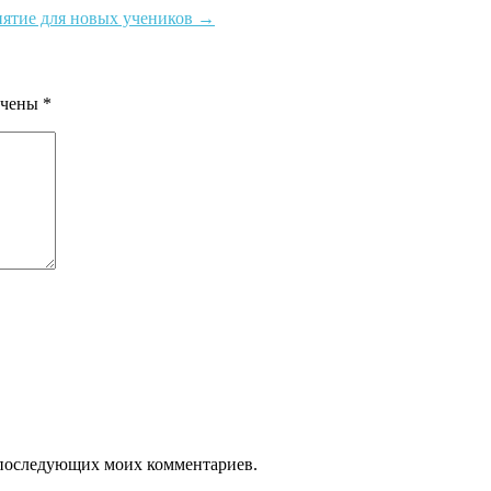
нятие для новых учеников
→
ечены
*
ля последующих моих комментариев.