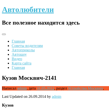
Skip
Автолюбители
to
content
Все полезное находится здесь
Главная
Советы водителям
Автоприколы
Автошоу
Видео
Карта сайта
Главная
Кузов Москвич-2141
Написал
admin
,
дата
31.05.2012
,
раздел
Устройство Москвич
,
Last Updated on 26.09.2014 by
admin
Кузов