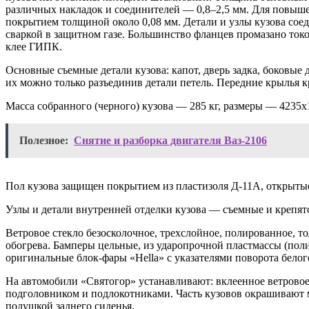
различных накладок и соединителей — 0,8–2,5 мм. Для повыш
покрытием толщиной около 0,08 мм. Детали и узлы кузова сое
сваркой в защитном газе. Большинство фланцев промазано ток
клее ГИПК.
Основные съемные детали кузова: капот, дверь задка, боковые
их можно только разъединив детали петель. Передние крылья 
Масса собранного (черного) кузова — 285 кг, размеры — 4235
Полезное:
Снятие и разборка двигателя Ваз-2106
Пол кузова защищен покрытием из пластизоля Д-11А, открыты
Узлы и детали внутренней отделки кузова — съемные и крепя
Ветровое стекло безосколочное, трехслойное, полированное, т
обогрева. Бамперы цельные, из ударопрочной пластмассы (пол
оригинальные блок-фары «Hella» с указателями поворота белог
На автомобили «Святогор» устанавливают: вклеенное ветровое
подголовником и подлокотниками. Часть кузовов окрашивают 
подушкой заднего сиденья.