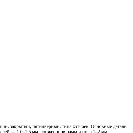
щий, закрытый, пятидверный, типа хэтчбек. Основные детали
елей — 1,0–1,5 мм, лонжеронов рамы и пола 1–2 мм,