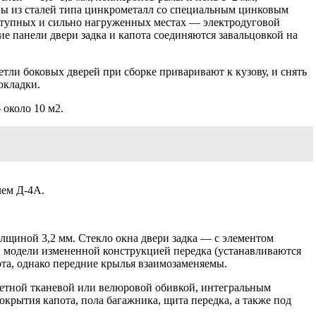
ны из сталей типа цинкрометалл со специальным цинковым
оступных и сильно нагруженных местах — электродуговой
 панели двери задка и капота соединяются завальцовкой на
етли боковых дверей при сборке приваривают к кузову, и снять
окладки.
около 10 м2.
лем Д-4А.
олщиной 3,2 мм. Стекло окна двери задка — с элементом
ой модели измененной конструкцией передка (устанавливаются
ота, однако передние крылья взаимозаменяемы.
цветной тканевой или велюровой обивкой, интегральным
рытия капота, пола багажника, щита передка, а также под