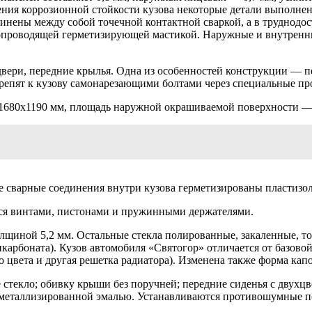
ения коррозионной стойкости кузова некоторые детали выполне
динены между собой точечной контактной сваркой, а в труднод
опроводящей герметизирующей мастикой. Наружные и внутренние
 двери, передние крылья. Одна из особенностей конструкции — п
крепят к кузову самонарезающими болтами через специальные пр
х1680х1190 мм, площадь наружной окрашиваемой поверхности — 
е сварные соединения внутри кузова герметизированы пластизо
тся винтами, пистонами и пружинными держателями.
олщиной 5,2 мм. Остальные стекла полированные, закаленные, т
икарбоната). Кузов автомобиля «Святогор» отличается от базов
о цвета и другая решетка радиатора). Изменена также форма кап
 стекло; обивку крыши без поручней; передние сиденья с двух
металлизированной эмалью. Устанавливаются противошумные пок