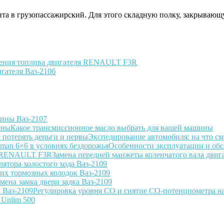
а в грузопассажирский. Для этого складную полку, закрывающую
ления топлива двигателя RENAULT F3R
гателя Ваз-2106
вины Ваз-2107
Какое трансмиссионное масло выбрать для вашей машины
Экспедирование автомобиля: на что см
Особенности эксплуатации и обс
Замена передней манжеты коленчатого вала дв
лятора холостого хода Ваз-2109
них тормозных колодок Ваз-2109
мена замка двери задка Ваз-2109
Регулировка уровня СО и снятие СО-потенциометра на
Unlim 500