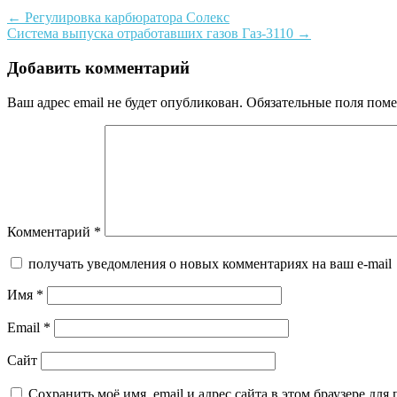
Post
←
Регулировка карбюратора Солекс
Система выпуска отработавших газов Газ-3110
→
navigation
Добавить комментарий
Ваш адрес email не будет опубликован.
Обязательные поля пом
Комментарий
*
получать уведомления о новых комментариях на ваш e-mail
Имя
*
Email
*
Сайт
Сохранить моё имя, email и адрес сайта в этом браузере д