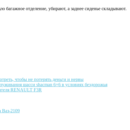
 багажное отделение, убирают, а заднее сиденье складывают.
отреть, чтобы не потерять деньги и нервы
луживания шасси shacman 6×6 в условиях бездорожья
игателя RENAULT F3R
 Ваз-2109