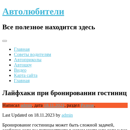
Skip
Автолюбители
to
content
Все полезное находится здесь
Главная
Советы водителям
Автоприколы
Автошоу
Видео
Карта сайта
Главная
Лайфхаки при бронировании гостиниц
Написал
admin
,
дата
18.11.2023
,
раздел
Разное
,
Last Updated on 18.11.2023 by
admin
Бронирование гостиницы может быть сложной задачей,