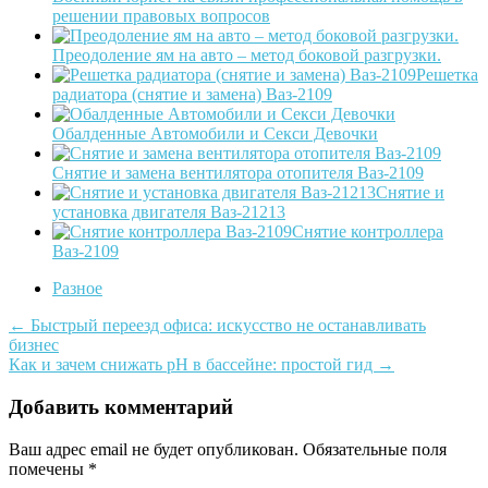
решении правовых вопросов
Преодоление ям на авто – метод боковой разгрузки.
Решетка
радиатора (снятие и замена) Ваз-2109
Обалденные Автомобили и Секси Девочки
Снятие и замена вентилятора отопителя Ваз-2109
Снятие и
установка двигателя Ваз-21213
Снятие контроллера
Ваз-2109
Разное
Post
←
Быстрый переезд офиса: искусство не останавливать
бизнес
navigation
Как и зачем снижать pH в бассейне: простой гид
→
Добавить комментарий
Ваш адрес email не будет опубликован.
Обязательные поля
помечены
*