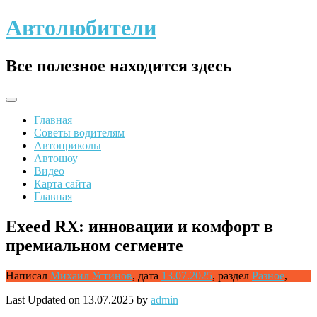
Skip
Автолюбители
to
content
Все полезное находится здесь
Главная
Советы водителям
Автоприколы
Автошоу
Видео
Карта сайта
Главная
Exeed RX: инновации и комфорт в
премиальном сегменте
Написал
Михаил Устинов
,
дата
13.07.2025
,
раздел
Разное
,
Last Updated on 13.07.2025 by
admin