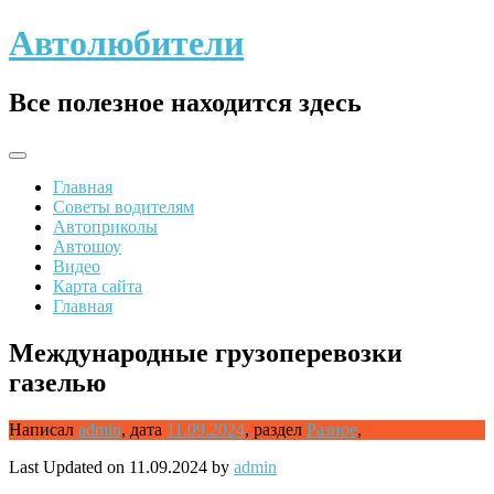
Skip
Автолюбители
to
content
Все полезное находится здесь
Главная
Советы водителям
Автоприколы
Автошоу
Видео
Карта сайта
Главная
Международные грузоперевозки
газелью
Написал
admin
,
дата
11.09.2024
,
раздел
Разное
,
Last Updated on 11.09.2024 by
admin