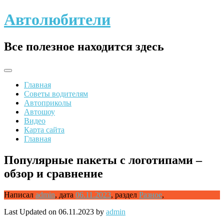
Skip
Автолюбители
to
content
Все полезное находится здесь
Главная
Советы водителям
Автоприколы
Автошоу
Видео
Карта сайта
Главная
Популярные пакеты с логотипами –
обзор и сравнение
Написал
admin
,
дата
06.11.2023
,
раздел
Разное
,
Last Updated on 06.11.2023 by
admin