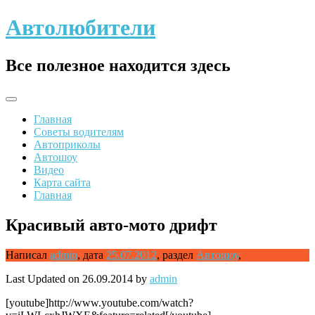
Skip
Автолюбители
to
content
Все полезное находится здесь
Главная
Советы водителям
Автоприколы
Автошоу
Видео
Карта сайта
Главная
Красивый авто-мото дрифт
Написал
admin
,
дата
25.07.2012
,
раздел
Автошоу
,
Last Updated on 26.09.2014 by
admin
[youtube]http://www.youtube.com/watch?