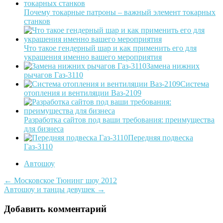
Почему токарные патроны – важный элемент токарных
станков
Что такое гендерный шар и как применить его для
украшения именно вашего мероприятия
Замена нижних
рычагов Газ-3110
Система
отопления и вентиляции Ваз-2109
Разработка сайтов под ваши требования: преимущества
для бизнеса
Передняя подвеска
Газ-3110
Автошоу
Post
←
Московское Тюнинг шоу 2012
Автошоу и танцы девушек
→
navigation
Добавить комментарий