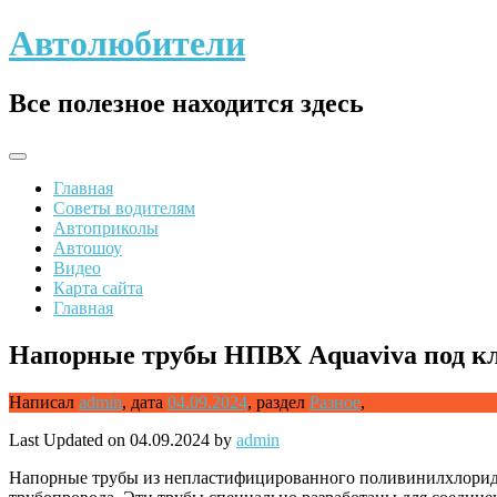
Skip
Автолюбители
to
content
Все полезное находится здесь
Главная
Советы водителям
Автоприколы
Автошоу
Видео
Карта сайта
Главная
Напорные трубы НПВХ Aquaviva под кл
Написал
admin
,
дата
04.09.2024
,
раздел
Разное
,
Last Updated on 04.09.2024 by
admin
Напорные трубы из непластифицированного поливинилхлорида