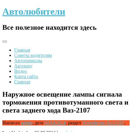
Skip
Автолюбители
to
content
Все полезное находится здесь
Главная
Советы водителям
Автоприколы
Автошоу
Видео
Карта сайта
Главная
Наружное освещение лампы сигнала
торможения противотуманного света и
света заднего хода Ваз-2107
Написал
admin
,
дата
02.04.2014
,
раздел
Устройство Ваз 2107
,