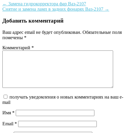
Post
←
Замена гидрокорректора фар Ваз-2107
Снятие и замена ламп в задних фонарях Ваз-2107
→
navigation
Добавить комментарий
Ваш адрес email не будет опубликован.
Обязательные поля
помечены
*
Комментарий
*
получать уведомления о новых комментариях на ваш e-
mail
Имя
*
Email
*