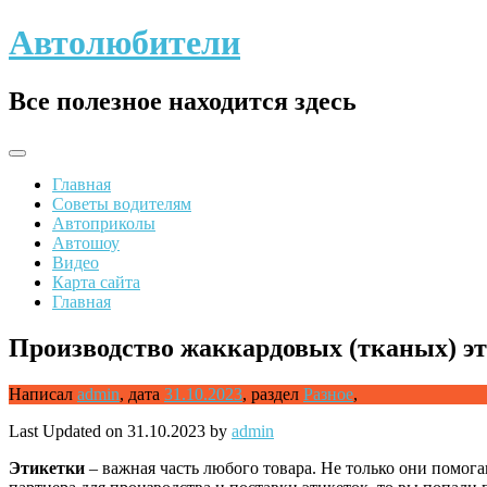
Skip
Автолюбители
to
content
Все полезное находится здесь
Главная
Советы водителям
Автоприколы
Автошоу
Видео
Карта сайта
Главная
Производство жаккардовых (тканых) эт
Написал
admin
,
дата
31.10.2023
,
раздел
Разное
,
Last Updated on 31.10.2023 by
admin
Этикетки
– важная часть любого товара. Не только они помо