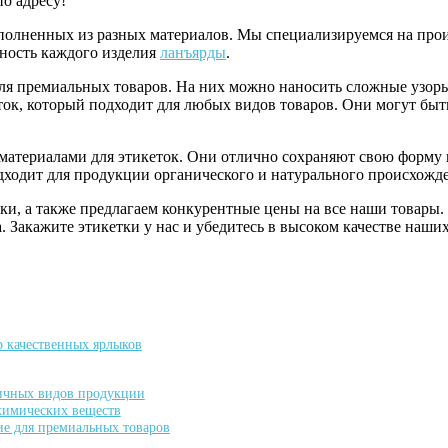
по адресу!
полненных из разных материалов. Мы специализируемся на про
жность каждого изделия
ланъярды
.
для премиальных товаров. На них можно наносить сложные узоры
ток, который подходит для любых видов товаров. Они могут быт
атериалами для этикеток. Они отлично сохраняют свою форму и
дходит для продукции органического и натурального происхожд
ки, а также предлагаем конкурентные цены на все наши товары
 Закажите этикетки у нас и убедитесь в высоком качестве наших
 качественных ярлыков
личных видов продукции
 химических веществ
ие для премиальных товаров