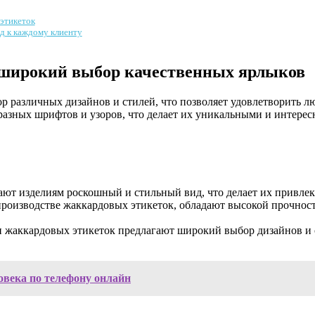
этикеток
д к каждому клиенту
 широкий выбор качественных ярлыков
 различных дизайнов и стилей, что позволяет удовлетворить л
разных шрифтов и узоров, что делает их уникальными и интере
ют изделиям роскошный и стильный вид, что делает их привлек
оизводстве жаккардовых этикеток, обладают высокой прочность
жаккардовых этикеток предлагают широкий выбор дизайнов и ст
овека по телефону онлайн