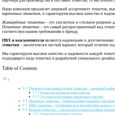
партнера для производства и поставки этикеток, то вы попали 
Наша компания предлагает широкий ассортимент этикеток, вы
картонных этикеток
, и гарантируем высокое качество и наде
Жаккардовые этикетки
– это элегантное и стильное решение 
Печатные этикетки
– это самый распространенный вид этике
соответствуя вашим требованиям и бренду.
ПВХ и кожзаменители
являются надежными и долговечными м
этикетки
– экологически чистый вариант, который отлично по
Мы гарантируем высокое качество и надежность каждой этикет
подходящего вида этикетки и разработкой уникального дизайна.
Table of Contents
Производство жаккардовых этикеток – широкий выбор
Преимущества жаккардовых этикеток:
Где купить качественные жаккардовые этикетки?
Печатные этикетки – универсальное решение для раз
ПВХ этикетки – устойчивость к воздействию влаги и
Кожзам этикетки – элегантное и износостойкое решен
Преимущества кожзам этикеток: