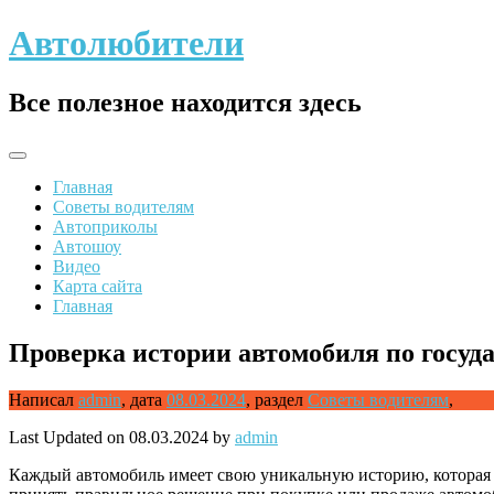
Skip
Автолюбители
to
content
Все полезное находится здесь
Главная
Советы водителям
Автоприколы
Автошоу
Видео
Карта сайта
Главная
Проверка истории автомобиля по госуд
Написал
admin
,
дата
08.03.2024
,
раздел
Советы водителям
,
Last Updated on 08.03.2024 by
admin
Каждый автомобиль имеет свою уникальную историю, которая м