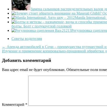
Замена сальников распределительных валов д
Manila International
болты. Болт с полукруглой головкой
Регулировка сцеплен
Советы водителям
Post
←
Аренда автомобилей в Сочи – преимущества путешествий и 
Изучение и применение копировально-прошивной обработки д
navigation
Добавить комментарий
Ваш адрес email не будет опубликован.
Обязательные поля пом
Комментарий
*