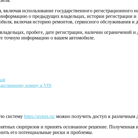
биля.
я, включая использование государственного регистрационного 
информацию о предыдущих владельцах, истории регистрации и 
иля, включая историю ремонтов, сервисного обслуживания и да
ладельцах, пробеге, дате регистрации, наличии ограничений и 
те точную информацию о вашем автомобиле.
кой
дарственному номеру и VIN
ную систему
https://avtois.ru/
можно получить доступ к различным 
риятных сюрпризов и принять осознанное решение. Полученная 
енить его потенциальные риски и проблемы.