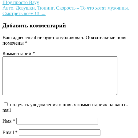
Шоу просто Вауу
navigation
Авто, Девушки, Тюнинг, Скорость – То что хотят мужчины.
Смотреть всем !!!
→
Добавить комментарий
Ваш адрес email не будет опубликован.
Обязательные поля
помечены
*
Комментарий
*
получать уведомления о новых комментариях на ваш e-
mail
Имя
*
Email
*