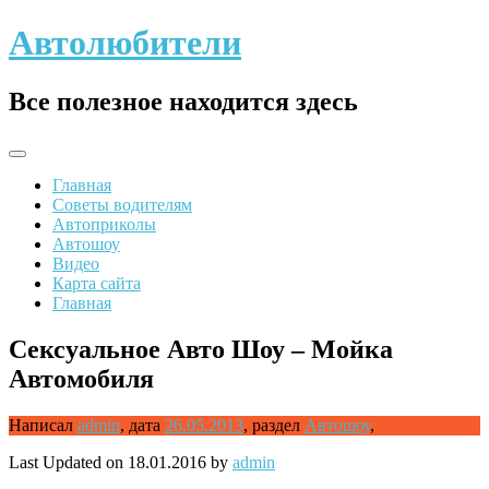
Skip
Автолюбители
to
content
Все полезное находится здесь
Главная
Советы водителям
Автоприколы
Автошоу
Видео
Карта сайта
Главная
Сексуальное Авто Шоу – Мойка
Автомобиля
Написал
admin
,
дата
26.05.2013
,
раздел
Автошоу
,
Last Updated on 18.01.2016 by
admin