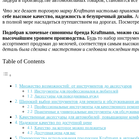
лидера в производстве автомобильных товаров, становится все
Что же делает торговую марку Kraftmann настолько привлек
себе высокое качество, надежность и безупречный дизайн.
А
в полной мере насладиться путешествием на дорогах. Посмотре
Подобрав ключевые синонимы бренда Kraftmann, можно ска
высочайшим уровнем производства.
Будь то набор инструмен
ассортимент продуман до мелочей, соответствуя самым высоки
деталь была сделана с мастерством и следовала последним тр
Table of Contents
Множество возможностей: от инструментов до аксессуаров
Инструменты для профессионалов и любителей
Аксессуары для повседневных нужд
Широкий выбор инструментов для ремонта и обслуживания а
Профессиональные инструменты для качественного ремон
Практичные и универсальные инструменты для обслужива
Качественные аксессуары для автомобилей, повышающие комфо
Надежное качество по доступной цене
Качество, на которое можно положиться
Доступная цена для вас
Преимущества использования продукции Kraftmann в автомоб