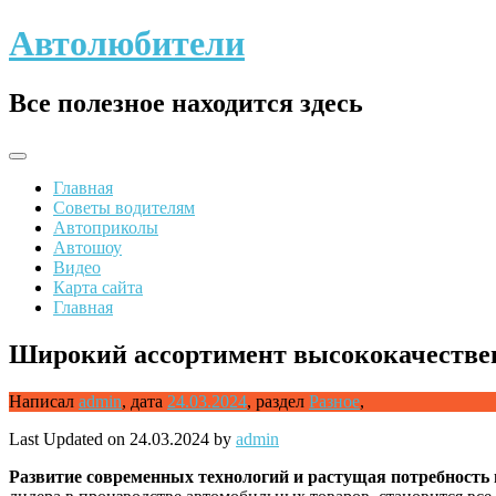
Skip
Автолюбители
to
content
Все полезное находится здесь
Главная
Советы водителям
Автоприколы
Автошоу
Видео
Карта сайта
Главная
Широкий ассортимент высококачественн
Написал
admin
,
дата
24.03.2024
,
раздел
Разное
,
Last Updated on 24.03.2024 by
admin
Развитие современных технологий и растущая потребность