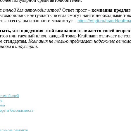
 более популярной среди автолюбителей.
ательной для автомобилистов?
Ответ прост –
компания предлаг
втомобильные энтузиасты всегда смогут найти необходимые това
ть аксессуары и запчасти можно тут –
https://wigit.ru/brand/kraftm
зать, что продукция этой компании отличается своей непре
тов или гаечный ключ, каждый товар Kraftmann отличает не толь
м стандартам.
Компания не только предлагает надежные автомоб
ендам в индустрии.
втомобилей
та
ния
рт и безопасность
ильном ремонте