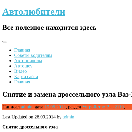
Skip
Автолюбители
to
content
Все полезное находится здесь
Главная
Советы водителям
Автоприколы
Автошоу
Видео
Карта сайта
Главная
Снятие и замена дроссельного узла Ваз-
Написал
admin
,
дата
19.05.2013
,
раздел
Устройство Ваз 2110
,
Last Updated on 26.09.2014 by
admin
Снятие
дроссельного узла