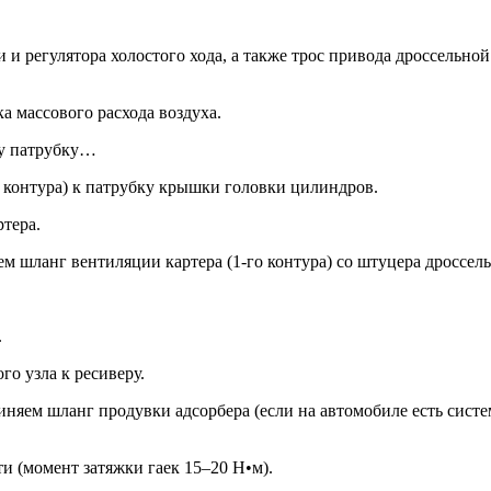
и регулятора холостого хода, а также трос привода дроссельной
а массового расхода воздуха.
му патрубку…
 контура) к патрубку крышки головки цилиндров.
тера.
м шланг вентиляции картера (1-го контура) со штуцера дроссель
.
го узла к ресиверу.
иняем шланг продувки адсорбера (если на автомобиле есть систе
и (момент затяжки гаек 15–20 Н•м).