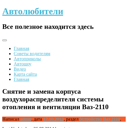
Skip
Автолюбители
to
content
Все полезное находится здесь
Главная
Советы водителям
Автоприколы
Автошоу
Видео
Карта сайта
Главная
Снятие и замена корпуса
воздухораспределителя системы
отопления и вентиляции Ваз-2110
Написал
admin
,
дата
17.10.2013
,
раздел
Устройство Ваз 2110
,