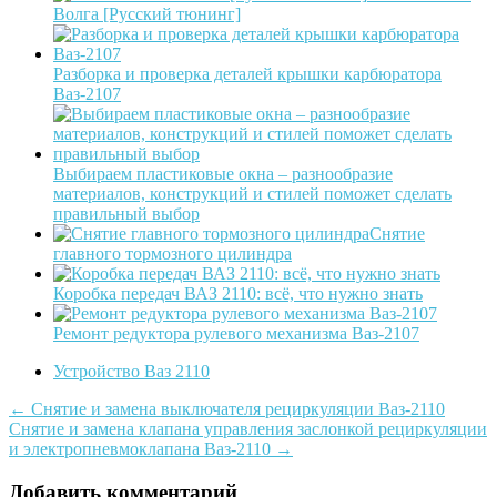
Волга [Русский тюнинг]
Разборка и проверка деталей крышки карбюратора
Ваз-2107
Выбираем пластиковые окна – разнообразие
материалов, конструкций и стилей поможет сделать
правильный выбор
Снятие
главного тормозного цилиндра
Коробка передач ВАЗ 2110: всё, что нужно знать
Ремонт редуктора рулевого механизма Ваз-2107
Устройство Ваз 2110
Post
←
Снятие и замена выключателя рециркуляции Ваз-2110
Снятие и замена клапана управления заслонкой рециркуляции
navigation
и электропневмоклапана Ваз-2110
→
Добавить комментарий