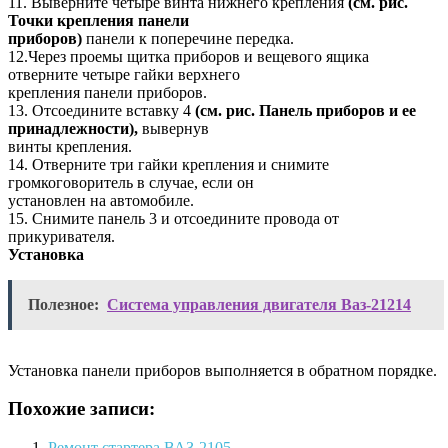
11. Выверните четыре винта нижнего крепления
(см. рис.
Точки крепления панели
приборов)
панели к поперечине передка.
12.Через проемы щитка приборов и вещевого ящика
отверните четыре гайки верхнего
крепления панели приборов.
13. Отсоедините вставку 4
(см. рис. Панель приборов и ее
принадлежности),
вывернув
винты крепления.
14. Отверните три гайки крепления и снимите
громкоговоритель в случае, если он
установлен на автомобиле.
15. Снимите панель 3 и отсоедините провода от
прикуривателя.
Установка
Полезное:
Система управления двигателя Ваз-21214
Установка панели приборов выполняется в обратном порядке.
Похожие записи:
Ремонт стартера ВАЗ-2105