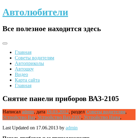
Skip
Автолюбители
to
content
Все полезное находится здесь
Главная
Советы водителям
Автоприколы
Автошоу
Видео
Карта сайта
Главная
Снятие панели приборов ВАЗ-2105
Написал
admin
,
дата
19.03.2012
,
раздел
Советы водителям
,
Устройство Ваз
,
Устройство Ваз 2107
,
Устройство Нива
,
Last Updated on 17.06.2013 by
admin