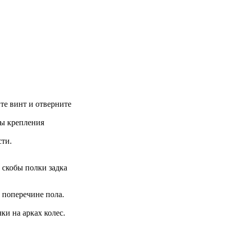
ите винт и отверните
ты крепления
сти.
 скобы полки задка
 поперечине пола.
ки на арках колес.