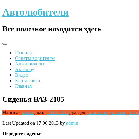
Skip
Автолюбители
to
content
Все полезное находится здесь
Главная
Советы водителям
Автоприколы
Автошоу
Видео
Карта сайта
Главная
Сиденья ВАЗ-2105
Написал
admin
,
дата
19.03.2012
,
раздел
Советы водителям
,
Устр
Last Updated on 17.06.2013 by
admin
Переднее сиденье