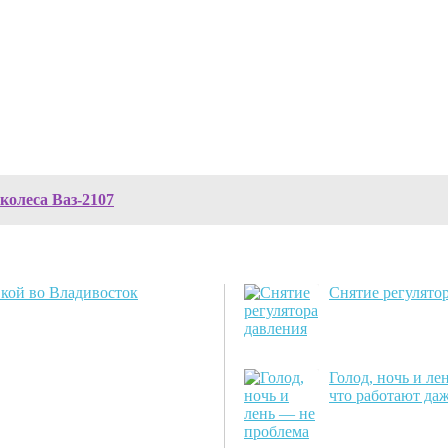
колеса Ваз-2107
вкой во Владивосток
Снятие регулято
Голод, ночь и л
что работают даж