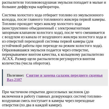
распылители топливовоздушная эмульсия попадает в малые и
большие диффузоры карбюратора.
Система холостого хода отбирает топливо из эмульсионного
колодца, после главного топливного жиклера первой камеры.
Топливо проходит через жиклер холостого хода
(конструктивно объединенный с электромагнитным
запорным клапаном холостого хода), после чего смешивается
с воздухом из канала от воздушного жиклера холостого хода и
из отверстий переходной системы первой камеры (для
устойчивой работы при переходе на режим холостого хода).
Образовавшаяся эмульсия подается через отверстие,
перекрываемое винтом качества, к кольцевому распылителю
АСХХ. Размер щели распылителя регулируется винтом
количества (числа оборотов).
Полезное:
Снятие и замена салазок переднего сиденья
Ваз-2107
При частичном открытии дроссельных заслонок (до
включения в работу главных дозирующих систем) топливо-
воздушная смесь поступает в камеры через переходные
отверстия (по два в каждой камере).