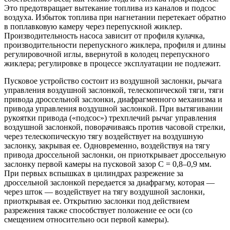
Это предотвращает вытекание топлива из каналов и подсос
воздуха. Избыток топлива при нагнетании перетекает обратно
в поплавковую камеру через перепускной жиклер.
Производительность насоса зависит от профиля кулачка,
производительности перепускного жиклера, профиля и длины
регулировочной иглы, ввернутой в колодец перепускного
жиклера; регулировке в процессе эксплуатации не подлежит.
Пусковое устройство состоит из воздушной заслонки, рычага
управления воздушной заслонкой, телескопической тяги, тяги
привода дроссельной заслонки, диафрагменного механизма и
привода управления воздушной заслонкой. При вытягивании
рукоятки привода («подсос») трехплечий рычаг управления
воздушной заслонкой, поворачиваясь против часовой стрелки,
через телескопическую тягу воздействует на воздушную
заслонку, закрывая ее. Одновременно, воздействуя на тягу
привода дроссельной заслонки, он приоткрывает дроссельную
заслонку первой камеры на пусковой зазор С = 0,8–0,9 мм.
При первых вспышках в цилиндрах разрежение за
дроссельной заслонкой передается за диафрагму, которая —
через шток — воздействует на тягу воздушной заслонки,
приоткрывая ее. Открытию заслонки под действием
разрежения также способствует положение ее оси (со
смещением относительно оси первой камеры).