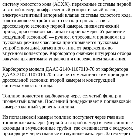
систему холостого хода (АСХХ), переходные системы первой
и второй камер, диафрагменный ускорительный насос,
электромагнитный запорный клапан системы холостого хода,
золотниковое устройство отсоса картерных газов за
дроссельную заслонку первой камеры, пневматический
привод дроссельной заслонки второй камеры. Управление
воздушной заслонкой — ручное, с тросовым приводом; на
пусковых режимах заслонка приоткрывается пусковым
устройством диафрагменного типа от разрежения во
впускном коллекторе. Карбюратор снабжен штуцером отбора
вакуума для автомата управления опережением зажигания.
Карбюратор модели ДААЗ-2140-1107010-70 от карбюратора
ДААЗ-2107-1107010-20 отличается механическим приводом
дроссельной заслонки второй камеры и конструкцией
системы холостого хода.
Топливо подается в карбюратор через сетчатый фильтр и
игольчатый клапан. Последний поддерживает в поплавковой
камере заданный уровень топлива.
Из поплавковой камеры топливо поступает через главные
топливные жиклеры (первой и второй камер) в эмульсионные
колодцы и эмульсионные трубки, где смешивается с воздухом,
проходящим через главные воздушные жиклеры. Затем через