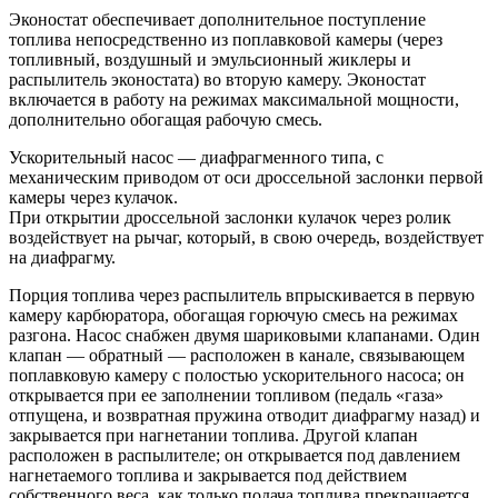
Эконостат обеспечивает дополнительное поступление
топлива непосредственно из поплавковой камеры (через
топливный, воздушный и эмульсионный жиклеры и
распылитель эконостата) во вторую камеру. Эконостат
включается в работу на режимах максимальной мощности,
дополнительно обогащая рабочую смесь.
Ускорительный насос — диафрагменного типа, с
механическим приводом от оси дроссельной заслонки первой
камеры через кулачок.
При открытии дроссельной заслонки кулачок через ролик
воздействует на рычаг, который, в свою очередь, воздействует
на диафрагму.
Порция топлива через распылитель впрыскивается в первую
камеру карбюратора, обогащая горючую смесь на режимах
разгона. Насос снабжен двумя шариковыми клапанами. Один
клапан — обратный — расположен в канале, связывающем
поплавковую камеру с полостью ускорительного насоса; он
открывается при ее заполнении топливом (педаль «газа»
отпущена, и возвратная пружина отводит диафрагму назад) и
закрывается при нагнетании топлива. Другой клапан
расположен в распылителе; он открывается под давлением
нагнетаемого топлива и закрывается под действием
собственного веса, как только подача топлива прекращается.