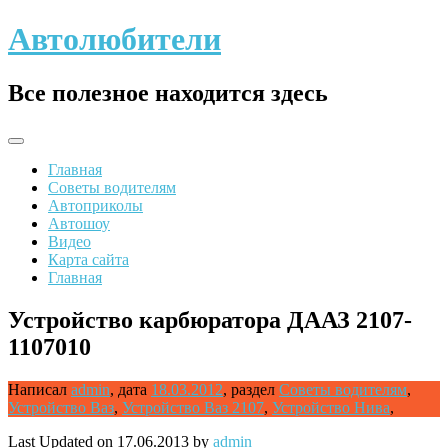
Skip
Автолюбители
to
content
Все полезное находится здесь
Главная
Советы водителям
Автоприколы
Автошоу
Видео
Карта сайта
Главная
Устройство карбюратора ДААЗ 2107-
1107010
Написал
admin
,
дата
18.03.2012
,
раздел
Советы водителям
,
Устройство Ваз
,
Устройство Ваз 2107
,
Устройство Нива
,
Last Updated on 17.06.2013 by
admin