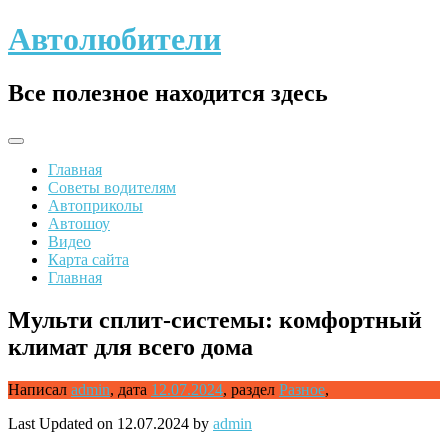
Skip
Автолюбители
to
content
Все полезное находится здесь
Главная
Советы водителям
Автоприколы
Автошоу
Видео
Карта сайта
Главная
Мульти сплит-системы: комфортный
климат для всего дома
Написал
admin
,
дата
12.07.2024
,
раздел
Разное
,
Last Updated on 12.07.2024 by
admin