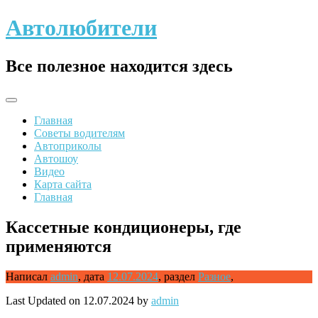
Skip
Автолюбители
to
content
Все полезное находится здесь
Главная
Советы водителям
Автоприколы
Автошоу
Видео
Карта сайта
Главная
Кассетные кондиционеры, где
применяются
Написал
admin
,
дата
12.07.2024
,
раздел
Разное
,
Last Updated on 12.07.2024 by
admin