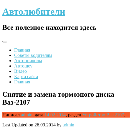
Skip
Автолюбители
to
content
Все полезное находится здесь
Главная
Советы водителям
Автоприколы
Автошоу
Видео
Карта сайта
Главная
Снятие и замена тормозного диска
Ваз-2107
Написал
admin
,
дата
14.02.2014
,
раздел
Устройство Ваз 2107
,
Last Updated on 26.09.2014 by
admin