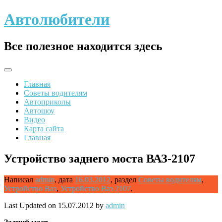
Skip
Автолюбители
to
content
Все полезное находится здесь
Главная
Советы водителям
Автоприколы
Автошоу
Видео
Карта сайта
Главная
Устройство заднего моста ВАЗ-2107
Написал
admin
,
дата
16.03.2012
,
раздел
Советы водителям
,
Устройство Ваз
,
Устройство Ваз 2107
,
Last Updated on 15.07.2012 by
admin