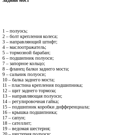
Задний мост
1 – полуось;
2 – болт крепления колеса;
3 – направляющий штифт;
4 – маслоотражатель;
5 – тормозной барабан;
6 – подшипник полуоси;
7 – запорное кольцо;
8 – фланец балки заднего моста;
9 – сальник полуоси;
10 – балка заднего моста;
11 – пластина крепления подшипника;
12 – щит заднего тормоза;
13 – направляющая полуоси;
14 – регулировочная гайка;
15 – подшипник коробки дифференциала;
16 – крышка подшипника;
17 – сапун;
18 – сателлит;
19 – ведомая шестерня;
20 – шестерня полуоси;