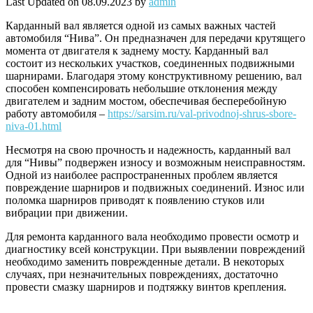
Last Updated on 08.09.2023 by
admin
​Карданный вал является одной из самых важных частей
автомобиля “Нива”. Он предназначен для передачи крутящего
момента от двигателя к заднему мосту. Карданный вал
состоит из нескольких участков, соединенных подвижными
шарнирами. Благодаря этому конструктивному решению, вал
способен компенсировать небольшие отклонения между
двигателем и задним мостом, обеспечивая бесперебойную
работу автомобиля –
https://sarsim.ru/val-privodnoj-shrus-sbore-
niva-01.html
Несмотря на свою прочность и надежность, карданный вал
для “Нивы” подвержен износу и возможным неисправностям.
Одной из наиболее распространенных проблем является
повреждение шарниров и подвижных соединений. Износ или
поломка шарниров приводят к появлению стуков или
вибрации при движении.
Для ремонта карданного вала необходимо провести осмотр и
диагностику всей конструкции. При выявлении повреждений
необходимо заменить поврежденные детали. В некоторых
случаях, при незначительных повреждениях, достаточно
провести смазку шарниров и подтяжку винтов крепления.