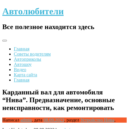
Skip
Автолюбители
to
content
Все полезное находится здесь
Главная
Советы водителям
Автоприколы
Автошоу
Видео
Карта сайта
Главная
Карданный вал для автомобиля
“Нива”. Предназначение, основные
неисправности, как ремонтировать
Написал
admin
,
дата
08.09.2023
,
раздел
Устройство Нива
,