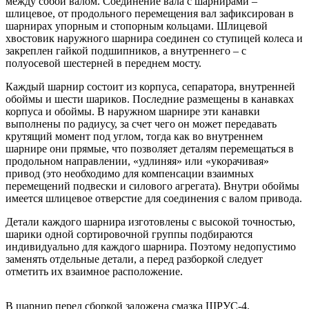
между собой валом. Соединение вала с шарнирами –
шлицевое, от продольного перемещения вал зафиксирован в
шарнирах упорным и стопорным кольцами. Шлицевой
хвостовик наружного шарнира соединен со ступицей колеса и
закреплен гайкой подшипников, а внутреннего – с
полуосевой шестерней в переднем мосту.
Каждый шарнир состоит из корпуса, сепаратора, внутренней
обоймы и шести шариков. Последние размещены в канавках
корпуса и обоймы. В наружном шарнире эти канавки
выполнены по радиусу, за счет чего он может передавать
крутящий момент под углом, тогда как во внутреннем
шарнире они прямые, что позволяет деталям перемещаться в
продольном направлении, «удлиняя» или «укорачивая»
привод (это необходимо для компенсации взаимных
перемещений подвески и силового агрегата). Внутри обоймы
имеется шлицевое отверстие для соединения с валом привода.
Детали каждого шарнира изготовлены с высокой точностью,
шарики одной сортировочной группы подбираются
индивидуально для каждого шарнира. Поэтому недопустимо
заменять отдельные детали, а перед разборкой следует
отметить их взаимное расположение.
В шарнир перед сборкой заложена смазка ШРУС-4.