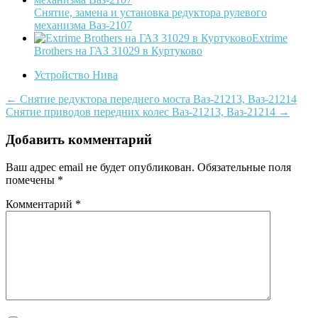
Снятие, замена и установка редуктора рулевого
механизма Ваз-2107
Extrime
Brothers на ГАЗ 31029 в Куртуково
Устройство Нива
Post
←
Снятие редуктора переднего моста Ваз-21213, Ваз-21214
Снятие приводов передних колес Ваз-21213, Ваз-21214
→
navigation
Добавить комментарий
Ваш адрес email не будет опубликован.
Обязательные поля
помечены
*
Комментарий
*