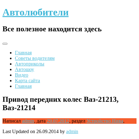
Skip
Автолюбители
to
content
Все полезное находится здесь
Главная
Советы водителям
Автоприколы
Автошоу
Видео
Карта сайта
Главная
Привод передних колес Ваз-21213,
Ваз-21214
Написал
admin
,
дата
29.07.2012
,
раздел
Устройство Нива
,
Last Updated on 26.09.2014 by
admin