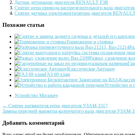
Датчик детонации двигателя RENAULT F3R
Снятие цепи привода распределительного вала двигателя
Снятие датчика электровентилятора двигателя RENAUL
Похожие статьи
Торможение и стоянка
Ра
Развал, схождение ко
Гар
Классическое Автошоу
ГАЗ 69 хлам
Устройство и 
Устройство Москвич
Post
←
Снятие натяжителя цепи двигателя УЗАМ-3317
Замена передней манжеты коленчатого вала двигателя УЗАМ-
navigation
Добавить комментарий
Ваш адрес email не будет опубликован.
Обязательные поля пом