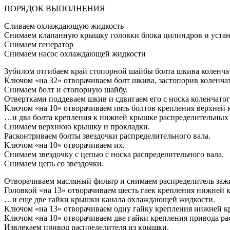
ПОРЯДОК ВЫПОЛНЕНИЯ
Сливаем охлаждающую жидкость
Снимаем клапанную крышку головки блока цилиндров и устана
Снимаем генератор
Снимаем насос охлаждающей жидкости
Зубилом отгибаем край стопорной шайбы болта шкива коленчат
Ключом «на 32» отворачиваем болт шкива, застопорив коленчат
Снимаем болт и стопорную шайбу.
Отвертками поддеваем шкив и сдвигаем его с носка коленчатог
Ключом «на 10» отворачиваем пять болтов крепления верхней
…и два болта крепления к нижней крышке распределительных 
Снимаем верхнюю крышку и прокладки.
Расконтриваем болты звездочки распределительного вала.
Ключом «на 10» отворачиваем их.
Снимаем звездочку с цепью с носка распределительного вала.
Снимаем цепь со звездочки.
Отворачиваем масляный фильтр и снимаем распределитель заж
Головкой «на 13» отворачиваем шесть гаек крепления нижней
…и еще две гайки крышки канала охлаждающей жидкости.
Ключом «на 13» отворачиваем одну гайку крепления нижней к
Ключом «на 10» отворачиваем две гайки крепления привода ра
Извлекаем привод распределителя из крышки.