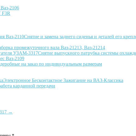
 Ваз-2106
T F3R
Снятие и замена заднего сиденья и деталей его крепл
зборка промежуточного вала Ваз-21213, Ваз-21214
Снятие выпускного патрубка системы охлажд
лес Ваз-2109
деробные на заказ по индивидуальным размерам
Электронное Бесконтактное Зажигание на ВАЗ-Классика
работа карданной передачи
3317
→
ечены
*