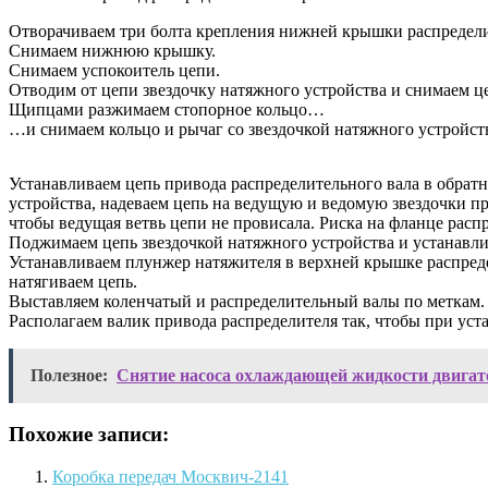
Отворачиваем три болта крепления нижней крышки распредели
Снимаем нижнюю крышку.
Снимаем успокоитель цепи.
Отводим от цепи звездочку натяжного устройства и снимаем ц
Щипцами разжимаем стопорное кольцо…
…и снимаем кольцо и рычаг со звездочкой натяжного устройств
Устанавливаем цепь привода распределительного вала в обратн
устройства, надеваем цепь на ведущую и ведомую звездочки пр
чтобы ведущая ветвь цепи не провисала. Риска на фланце расп
Поджимаем цепь звездочкой натяжного устройства и устанав
Устанавливаем плунжер натяжителя в верхней крышке распреде
натягиваем цепь.
Выставляем коленчатый и распределительный валы по меткам.
Располагаем валик привода распределителя так, чтобы при ус
Полезное:
Снятие насоса охлаждающей жидкости двига
Похожие записи:
Коробка передач Москвич-2141