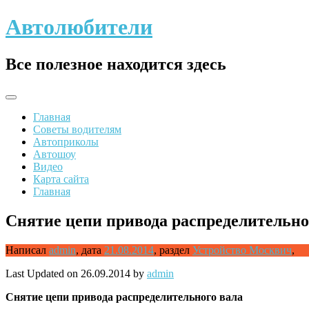
Skip
Автолюбители
to
content
Все полезное находится здесь
Главная
Советы водителям
Автоприколы
Автошоу
Видео
Карта сайта
Главная
Снятие цепи привода распределительно
Написал
admin
,
дата
21.08.2014
,
раздел
Устройство Москвич
,
Last Updated on 26.09.2014 by
admin
Снятие
цепи привода распределительного вала