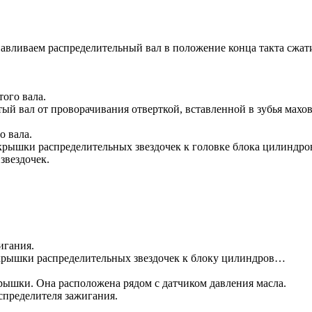
вливаем распределительный вал в положение конца такта сжат
ого вала.
ый вал от проворачивания отверткой, вставленной в зубья махов
о вала.
 крышки распределительных звездочек к головке блока цилиндр
звездочек.
игания.
 крышки распределительных звездочек к блоку цилиндров…
рышки. Она расположена рядом с датчиком давления масла.
спределителя зажигания.