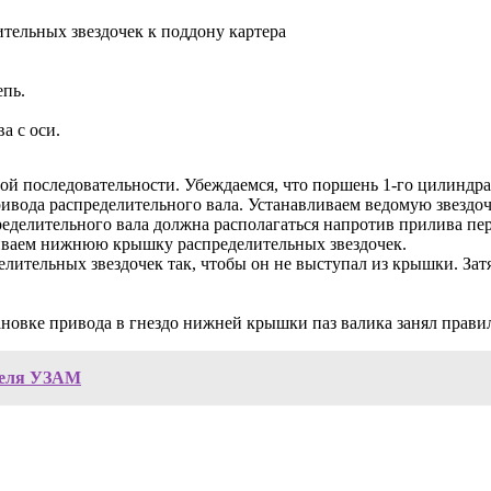
тельных звездочек к поддону картера
епь.
а с оси.
ой последовательности. Убеждаемся, что поршень 1-го цилиндра
ивода распределительного вала. Устанавливаем ведомую звездочк
ределительного вала должна располагаться напротив прилива пе
ливаем нижнюю крышку распределительных звездочек.
лительных звездочек так, чтобы он не выступал из крышки. За
тановке привода в гнездо нижней крышки паз валика занял прави
теля УЗАМ