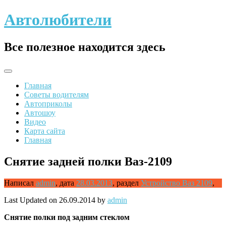
Skip
Автолюбители
to
content
Все полезное находится здесь
Главная
Советы водителям
Автоприколы
Автошоу
Видео
Карта сайта
Главная
Снятие задней полки Ваз-2109
Написал
admin
,
дата
28.03.2013
,
раздел
Устройство Ваз 2109
,
Last Updated on 26.09.2014 by
admin
Снятие
полки под задним стеклом