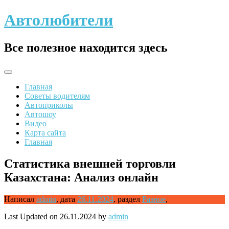
Skip
Автолюбители
to
content
Все полезное находится здесь
Главная
Советы водителям
Автоприколы
Автошоу
Видео
Карта сайта
Главная
Статистика внешней торговли
Казахстана: Анализ онлайн
Написал
admin
,
дата
26.11.2024
,
раздел
Разное
,
Last Updated on 26.11.2024 by
admin