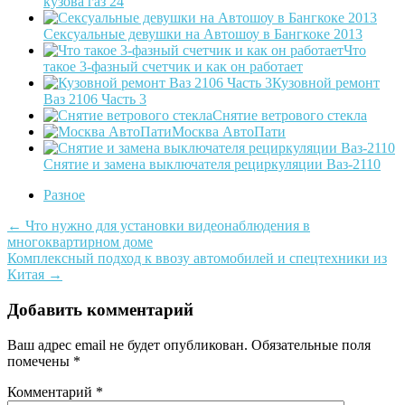
кузова газ 24
Сексуальные девушки на Автошоу в Бангкоке 2013
Что
такое 3-фазный счетчик и как он работает
Кузовной ремонт
Ваз 2106 Часть 3
Снятие ветрового стекла
Москва АвтоПати
Снятие и замена выключателя рециркуляции Ваз-2110
Разное
Post
←
Что нужно для установки видеонаблюдения в
многоквартирном доме
navigation
Комплексный подход к ввозу автомобилей и спецтехники из
Китая
→
Добавить комментарий
Ваш адрес email не будет опубликован.
Обязательные поля
помечены
*
Комментарий
*