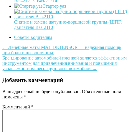
Ваз-21213, Ваз-21214
Стартер уаз
Снятие и замена шатунно-поршневой группы (ШПГ)
двигателя Ваз-2110
Советы водителям
Post
←
Лечебные маты МАТ DETENSOR — надежная помощь
при боли в позвоночнике
navigation
Брендирование автомобилей пленкой является эффективным
инструментом для привлечения внимания и повышения
узнаваемости вашего грузового автомобиля
→
Добавить комментарий
Ваш адрес email не будет опубликован.
Обязательные поля
помечены
*
Комментарий
*