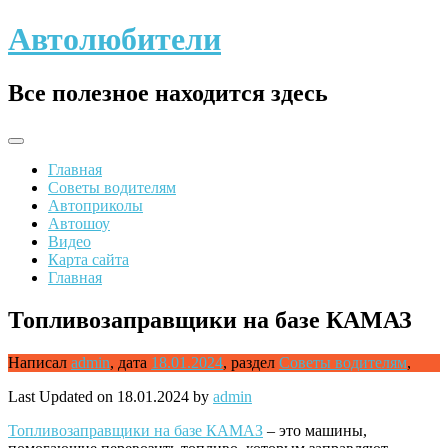
Skip
Автолюбители
to
content
Все полезное находится здесь
Главная
Советы водителям
Автоприколы
Автошоу
Видео
Карта сайта
Главная
Топливозаправщики на базе КАМАЗ
Написал
admin
,
дата
18.01.2024
,
раздел
Советы водителям
,
Last Updated on 18.01.2024 by
admin
Топливозаправщики на базе КАМАЗ
– это машины,