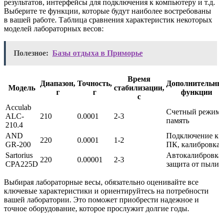
результатов, интерфейсы для подключения к компьютеру и т.д.
Выберите те функции, которые будут наиболее востребованы
в вашей работе. Таблица сравнения характеристик некоторых
моделей лабораторных весов:
Полезное:
Базы отдыха в Приморье
Время
Диапазон,
Точность,
Дополнительн
Модель
стабилизации,
г
г
функции
с
Acculab
Счетный режим
ALC-
210
0.0001
2-3
память
210.4
AND
Подключение к
220
0.0001
1-2
GR-200
ПК, калибровк
Sartorius
Автокалибровк
220
0.00001
2-3
CPA225D
защита от пыли
Выбирая лабораторные весы, обязательно оценивайте все
ключевые характеристики и ориентируйтесь на потребности
вашей лаборатории. Это поможет приобрести надежное и
точное оборудование, которое прослужит долгие годы.