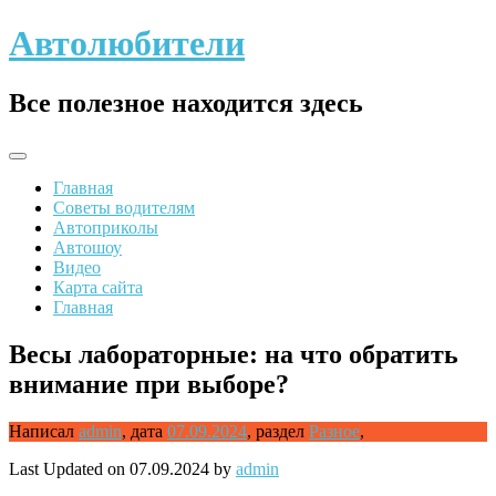
Skip
Автолюбители
to
content
Все полезное находится здесь
Главная
Советы водителям
Автоприколы
Автошоу
Видео
Карта сайта
Главная
Весы лабораторные: на что обратить
внимание при выборе?
Написал
admin
,
дата
07.09.2024
,
раздел
Разное
,
Last Updated on 07.09.2024 by
admin