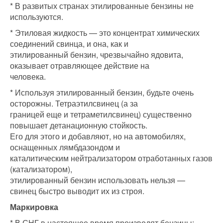
* В развитых странах этилированные бензины не
используются.
* Этиловая жидкость — это концентрат химических
соединений свинца, и она, как и
этилированный бензин, чрезвычайно ядовита,
оказывает отравляющее действие на
человека.
* Используя этилированный бензин, будьте очень
осторожны. Тетраэтилсвинец (а за
границей еще и тетраметилсвинец) существенно
повышает детанационную стойкость.
Его для этого и добавляют, но на автомобилях,
оснащенных лямбдазондом и
каталитическим нейтрализатором отработанных газов
(катализатором),
этилированный бензин использовать нельзя —
свинец быстро выводит их из строя.
Маркировка
* В СНГ в настоящее время производят бензины: