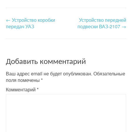
←
Устройство коробки
Устройство передней
P
передач УАЗ
подвески ВАЗ-2107
→
o
s
t
Добавить комментарий
n
a
Ваш адрес email не будет опубликован.
Обязательные
поля помечены
*
v
Комментарий
*
i
g
a
t