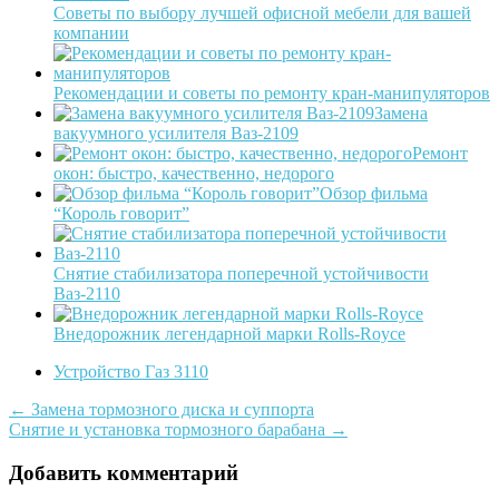
Советы по выбору лучшей офисной мебели для вашей
компании
Рекомендации и советы по ремонту кран-манипуляторов
Замена
вакуумного усилителя Ваз-2109
Ремонт
окон: быстро, качественно, недорого
Обзор фильма
“Король говорит”
Снятие стабилизатора поперечной устойчивости
Ваз-2110
Внедорожник легендарной марки Rolls-Royce
Устройство Газ 3110
Post
←
Замена тормозного диска и суппорта
Снятие и установка тормозного барабана
→
navigation
Добавить комментарий