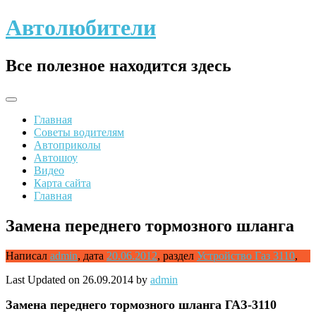
Skip
Автолюбители
to
content
Все полезное находится здесь
Главная
Советы водителям
Автоприколы
Автошоу
Видео
Карта сайта
Главная
Замена переднего тормозного шланга
Написал
admin
,
дата
20.06.2012
,
раздел
Устройство Газ 3110
,
Last Updated on 26.09.2014 by
admin
Замена
переднего тормозного шланга ГАЗ-3110