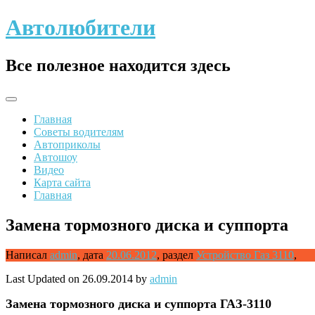
Skip
Автолюбители
to
content
Все полезное находится здесь
Главная
Советы водителям
Автоприколы
Автошоу
Видео
Карта сайта
Главная
Замена тормозного диска и суппорта
Написал
admin
,
дата
20.06.2012
,
раздел
Устройство Газ 3110
,
Last Updated on 26.09.2014 by
admin
Замена
тормозного диска и суппорта ГАЗ-3110