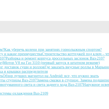
Как уберечь колени при занятиях горнолыжным спортом?
Строительство коттеджей под ключ – чт
Разборка и ремонт корпуса дроссельных заслонок Ваз-2107
Мотор V8 на Газ 3110 (первый запуск в штатном режиме)
Где заказать вкусные роллы в Марьин
ка и крышки распределителя
Обзор лучших магнитол на Android: все, что нужно знать
Замена смазки в ступице. Замена подшип
Наружное осве
истемы охлаждения Ваз-2109