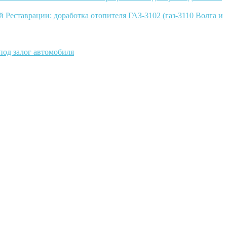
 Реставрации: доработка отопителя ГАЗ-3102 (газ-3110 Волга и
под залог автомобиля