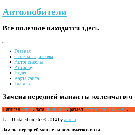
Skip
Автолюбители
to
content
Все полезное находится здесь
Главная
Советы водителям
Автоприколы
Автошоу
Видео
Карта сайта
Главная
Замена передней манжеты коленчатого 
Написал
admin
,
дата
30.10.2013
,
раздел
Устройство Ваз 2107
,
Last Updated on 26.09.2014 by
admin
Замена
передней манжеты коленчатого вала