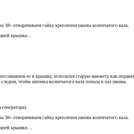
а 38» отворачиваем гайку крепления шкива коленчатого вала.
редней крышки…
ссовываем ее в крышку, используя старую манжету как оправку
следим, чтобы шпонка коленчатого вала попала в паз шкива.
 генератора).
а 38» отворачиваем гайку крепления шкива коленчатого вала.
редней крышки…