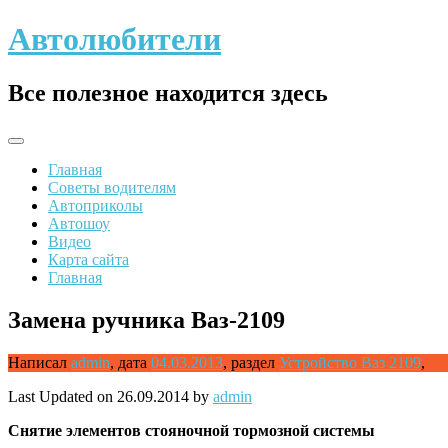
Skip
Автолюбители
to
content
Все полезное находится здесь
Главная
Советы водителям
Автоприколы
Автошоу
Видео
Карта сайта
Главная
Замена ручника Ваз-2109
Написал
admin
,
дата
04.03.2013
,
раздел
Устройство Ваз 2109
,
Last Updated on 26.09.2014 by
admin
Снятие
элементов стояночной тормозной системы