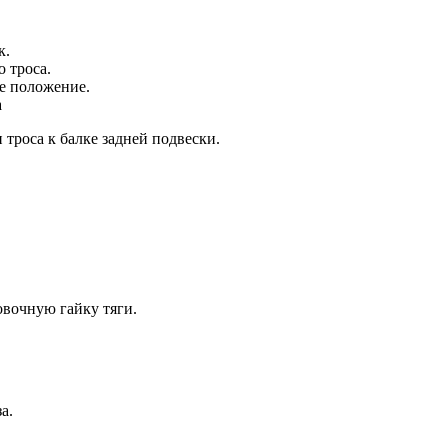
к.
 троса.
е положение.
а
троса к балке задней подвески.
овочную гайку тяги.
а.