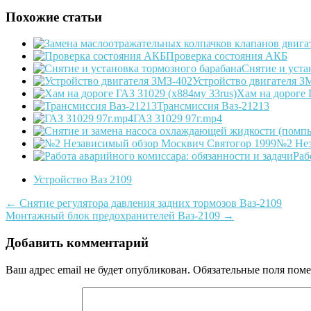
Похожие статьи
Проверка состояния АКБ
Снятие и уста
Устройство двигателя З
Хам на дороге 
Трансмиссия Ваз-21213
ГАЗ 31029 97г.mp4
№2 Нез
Раб
Устройство Ваз 2109
Post
←
Снятие регулятора давления задних тормозов Ваз-2109
Монтажный блок предохранителей Ваз-2109
→
navigation
Добавить комментарий
Ваш адрес email не будет опубликован.
Обязательные поля пом