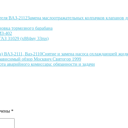
Замена маслоотражательных колпачков клапанов д
новка тормозного барабана
МЗ-402
ГАЗ 31029 (х884му 33rus)
Снятие и замена насоса охлаждающей жидк
ависимый обзор Москвич Святогор 1999
ота аварийного комиссара: обязанности и задачи
ечены
*