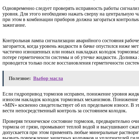
Одновременно следует проверять исправность работы сигнали
уровня. Для этого необходимо нажать сверху на центральную ч
при этом в комбинации приборов должна загораться контрольн
зажигание.
Контрольная лампа сигнализации аварийного состояния рабоч
загорается, когда уровень жидкости в бачке опустился ниже ме
частично изношенных или новых накладках колодок тормозных
потере герметичности системы и об утечке жидкости. Доливка 
проводится только после восстановления герметичности систе
Полезное:
Выбор масла
Если гидропривод тормозов исправен, понижение уровня жидко
износом накладок колодок тормозных механизмов. Понижение 
«MIN» косвенно свидетельствует об их предельном износе. В э
вести непосредственный контроль за состоянием колодок.
Проверяя техническое состояние тормозов, предварительно оч
тормоза от грязи, промывают теплой водой и высушивают сжа
допускается при этом применять любые минеральные растворит
вызвать повреждение защитных колпачков и уплотнителей гид