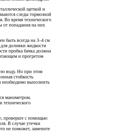
еталлической щеткой и
иваются следы тормозной
я. Во время технического
ы от попадания на них
н быть всегда на 3–4 см
 для доливки жидкости
ости пробка бачка должна
ботающем и прогретом
ую воду. Но при этом
ионная стойкость
и необходимо выполнить
тся манометром.
и технического
е, проверьте с помощью
ля. В случае утечки
это не поможет, замените