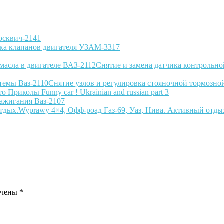
осквич-2141
ка клапанов двигателя УЗАМ-3317
Снятие и замена датчика контрольно
Снятие узлов и регулировка стояночной тормозно
о Приколы Funny car ! Ukrainian and russian part 3
зажигания Ваз-2107
Wyprawy 4×4, Офф-роад Газ-69, Уаз, Нива. Активный отды
ечены
*