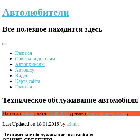
Skip
Автолюбители
to
content
Все полезное находится здесь
Главная
Советы водителям
Автоприколы
Автошоу
Видео
Карта сайта
Главная
Техническое обслуживание автомобиля
Написал
admin
,
дата
26.08.2015
,
раздел
Советы водителям
,
Last Updated on 18.01.2016 by
admin
Техническое обслуживание автомобиля