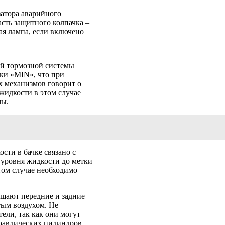
затора аварийного
асть защитного колпачка –
ая лампа, если включено
ей тормозной системы
тки «MIN», что при
 механизмов говорит о
жидкости в этом случае
мы.
сти в бачке связано с
уровня жидкости до метки
том случае необходимо
ищают передние и задние
тым воздухом. Не
ели, так как они могут
равлических цилиндров.