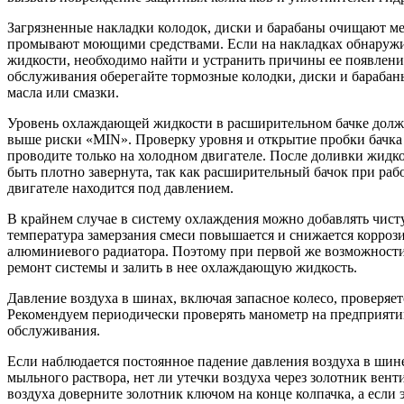
Загрязненные накладки колодок, диски и барабаны очищают м
промывают моющими средствами. Если на накладках обнаруж
жидкости, необходимо найти и устранить причины ее появлени
обслуживания оберегайте тормозные колодки, диски и барабан
масла или смазки.
Уровень охлаждающей жидкости в расширительном бачке долже
выше риски «MIN». Проверку уровня и открытие пробки бачка
проводите только на холодном двигателе. После доливки жидк
быть плотно завернута, так как расширительный бачок при ра
двигателе находится под давлением.
В крайнем случае в систему охлаждения можно добавлять чист
температура замерзания смеси повышается и снижается корроз
алюминиевого радиатора. Поэтому при первой же возможност
ремонт системы и залить в нее охлаждающую жидкость.
Давление воздуха в шинах, включая запасное колесо, проверяе
Рекомендуем периодически проверять манометр на предприяти
обслуживания.
Если наблюдается постоянное падение давления воздуха в шин
мыльного раствора, нет ли утечки воздуха через золотник венти
воздуха доверните золотник ключом на конце колпачка, а если 