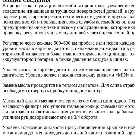
ОБЩИЕ СВЕДЕНИЯ
В процессе эксплуатации автомобиля происходит ухудшение ег
вследствие изнашивания трущихся поверхностей деталей, нар
параметров, старения резинотехнических изделий и других яв
неисправностей и повышения срока службы автомобиля он под
предупредительному техническому обслуживанию, которое вклю
проверку, регулировку и замену деталей через определенный пр
Регулярно через каждые 500–600 км пробега (или перед кажды
уровни масла в картере двигателя, охлаждающей жидкости в р
тормозной жидкости в бачке главного тормозного цилиндра, эл
аккумуляторной батареи, а также давление воздуха в шинах.
Уровень масла в картере двигателя необходимо проверять на 
двигателе. Уровень должен находится между рисками «MIN» и
Замена масла проводится на теплом двигателе. Для слива отра
необходимо отвернуть пробку в поддоне картера.
Масляный фильтр меняют, отвернув его с блока цилиндров. Пе
масляного фильтра его уплотнительное кольцо смазывают мот
фильтр завертывают до касания уплотнительного кольца блока 
усилием рук доворачивают его на 3/4 оборота.
Уровень тормозной жидкости при установленной крышке и но
механизмов должен доходить до нижней кромки заливной гор