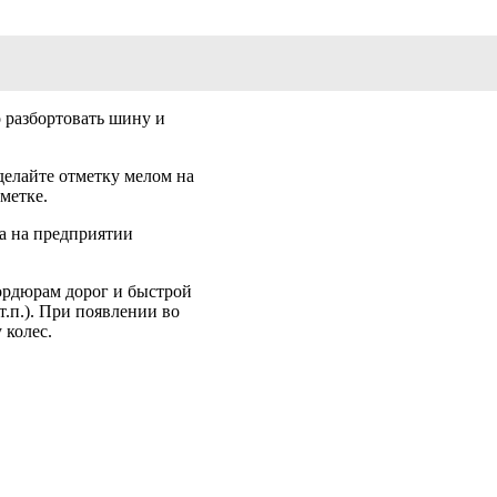
 разбортовать шину и
делайте отметку мелом на
метке.
а на предприятии
ордюрам дорог и быстрой
.п.). При появлении во
 колес.