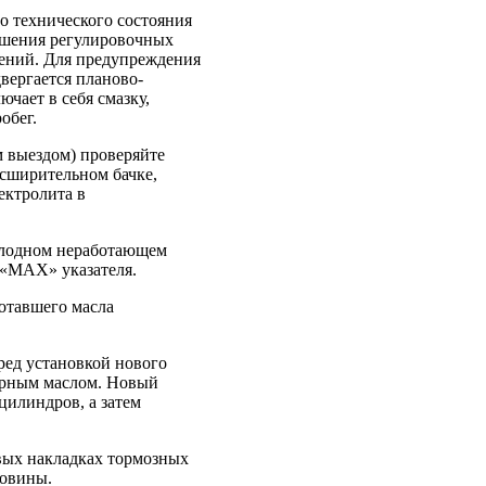
о технического состояния
ушения регулировочных
лений. Для предупреждения
вергается планово-
чает в себя смазку,
обег.
м выездом) проверяйте
асширительном бачке,
ектролита в
холодном неработающем
 «МАХ» указателя.
ботавшего масла
ред установкой нового
орным маслом. Новый
цилиндров, а затем
вых накладках тормозных
ловины.