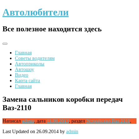
Skip
Автолюбители
to
content
Все полезное находится здесь
Главная
Советы водителям
Автоприколы
Автошоу
Видео
Карта сайта
Главная
Замена сальников коробки передач
Ваз-2110
Написал
admin
,
дата
11.06.2013
,
раздел
Устройство Ваз 2110
,
Last Updated on 26.09.2014 by
admin