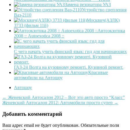
Замена резонатора УАЗ
Устройство сцепления
Ваз-2110
Москвич(АЗЛК)
3733 (фильм 11й)
Автоэкзотика
2008 :: Autoexotica 2008 ::
С чего начать учить финский язык: гид для начинающих
ГАЗ-24 Волга на кузовному ремонті. Кузовной ремонт.
Красивые
автомобили на Автошоу
Автошоу
Post
←
Женевский Автосалон 2012 – Вот это авто просто “Класс”
Женевский Автосалон 2012: Автомобили просто супер
→
navigation
Добавить комментарий
Ваш адрес email не будет опубликован.
Обязательные поля