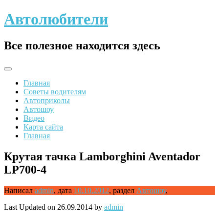
Skip
Автолюбители
to
content
Все полезное находится здесь
Главная
Советы водителям
Автоприколы
Автошоу
Видео
Карта сайта
Главная
Крутая тачка Lamborghini Aventador
LP700-4
Написал
admin
,
дата
10.10.2012
,
раздел
Автошоу
,
Last Updated on 26.09.2014 by
admin