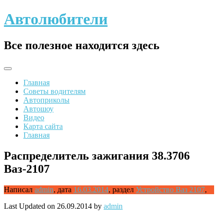
Skip
Автолюбители
to
content
Все полезное находится здесь
Главная
Советы водителям
Автоприколы
Автошоу
Видео
Карта сайта
Главная
Распределитель зажигания 38.3706
Ваз-2107
Написал
admin
,
дата
16.03.2014
,
раздел
Устройство Ваз 2107
,
Last Updated on 26.09.2014 by
admin