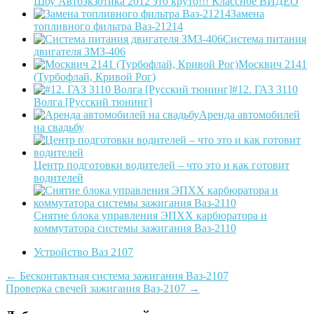
Шоу Автоэкзотика 2012 это круто!!! Классное ВИДЕО
Замена
топливного фильтра Ваз-21214
Система питания
двигателя ЗМЗ-406
Москвич 2141
(Турбофлай, Кривой Рог)
#12. ГАЗ 3110
Волга [Русский тюнинг]
Аренда автомобилей
на свадьбу
Центр подготовки водителей – что это и как готовит
водителей
Снятие блока управления ЭПХХ карбюратора и
коммутатора системы зажигания Ваз-2110
Устройство Ваз 2107
Post
←
Бесконтактная система зажигания Ваз-2107
Проверка свечей зажигания Ваз-2107
→
navigation