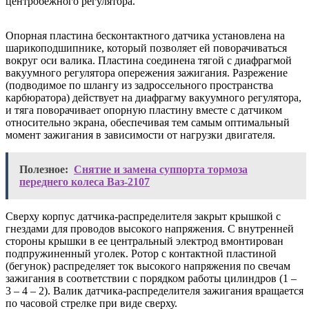
центробежного регулятора.
Опорная пластина бесконтактного датчика установлена на
шарикоподшипнике, который позволяет ей поворачиваться
вокруг оси валика. Пластина соединена тягой с диафрагмой
вакуумного регулятора опережения зажигания. Разрежение
(подводимое по шлангу из задроссельного пространства
карбюратора) действует на диафрагму вакуумного регулятора,
и тяга поворачивает опорную пластину вместе с датчиком
относительно экрана, обеспечивая тем самым оптимальный
момент зажигания в зависимости от нагрузки двигателя.
Полезное:
Снятие и замена суппорта тормоза
переднего колеса Ваз-2107
Сверху корпус датчика-распределителя закрыт крышкой с
гнездами для проводов высокого напряжения. С внутренней
стороны крышки в ее центральный электрод вмонтирован
подпружиненный уголек. Ротор с контактной пластиной
(бегунок) распределяет ток высокого напряжения по свечам
зажигания в соответствии с порядком работы цилиндров (1 –
3 – 4 – 2). Валик датчика-распределителя зажигания вращается
по часовой стрелке при виде сверху.