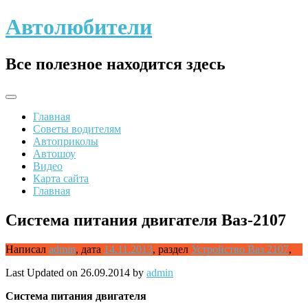
Skip
Автолюбители
to
content
Все полезное находится здесь
Главная
Советы водителям
Автоприколы
Автошоу
Видео
Карта сайта
Главная
Система питания двигателя Ваз-2107
Написал
admin
,
дата
14.11.2013
,
раздел
Устройство Ваз 2107
,
Last Updated on 26.09.2014 by
admin
Система
питания двигателя