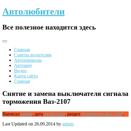
Skip
Автолюбители
to
content
Все полезное находится здесь
Главная
Советы водителям
Автоприколы
Автошоу
Видео
Карта сайта
Главная
Снятие и замена выключателя сигнала
торможения Ваз-2107
Написал
admin
,
дата
11.04.2014
,
раздел
Устройство Ваз 2107
,
Last Updated on 26.09.2014 by
admin