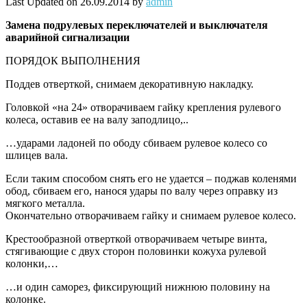
Last Updated on 26.09.2014 by
admin
Замена
подрулевых переключателей и выключателя
аварийной сигнализации
ПОРЯДОК ВЫПОЛНЕНИЯ
Поддев отверткой, снимаем декоративную накладку.
Головкой «на 24» отворачиваем гайку крепления рулевого
колеса, оставив ее на валу заподлицо,..
…ударами ладоней по ободу сбиваем рулевое колесо со
шлицев вала.
Если таким способом снять его не удается – поджав коленями
обод, сбиваем его, нанося удары по валу через оправку из
мягкого металла.
Окончательно отворачиваем гайку и снимаем рулевое колесо.
Крестообразной отверткой отворачиваем четыре винта,
стягивающие с двух сторон половинки кожуха рулевой
колонки,…
…и один саморез, фиксирующий нижнюю половину на
колонке.