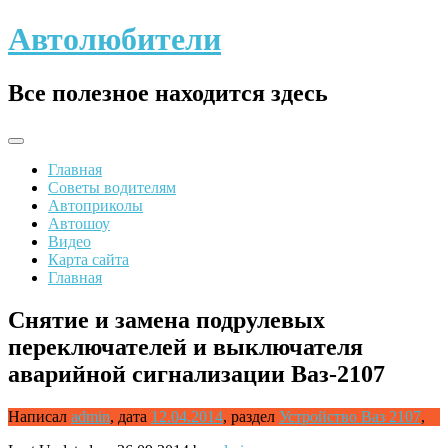
Skip
Автолюбители
to
content
Все полезное находится здесь
Главная
Советы водителям
Автоприколы
Автошоу
Видео
Карта сайта
Главная
Снятие и замена подрулевых
переключателей и выключателя
аварийной сигнализации Ваз-2107
Написал
admin
,
дата
12.04.2014
,
раздел
Устройство Ваз 2107
,