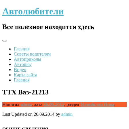
Skip
Автолюбители
to
content
Все полезное находится здесь
Главная
Советы водителям
Автоприколы
Автошоу
Видео
Карта сайта
Главная
ТТХ Ваз-21213
Написал
admin
,
дата
26.06.2012
,
раздел
Устройство Нива
,
Last Updated on 26.09.2014 by
admin