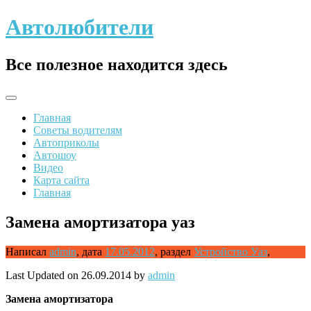
Skip
Автолюбители
to
content
Все полезное находится здесь
Главная
Советы водителям
Автоприколы
Автошоу
Видео
Карта сайта
Главная
Замена амортизатора уаз
Написал
admin
,
дата
17.05.2012
,
раздел
Устройство Уаз
,
Last Updated on 26.09.2014 by
admin
Замена
амортизатора