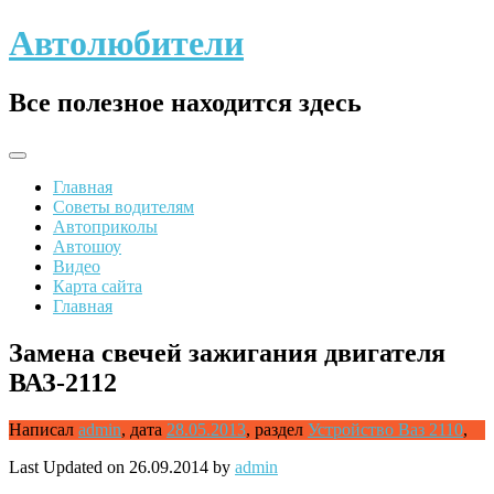
Skip
Автолюбители
to
content
Все полезное находится здесь
Главная
Советы водителям
Автоприколы
Автошоу
Видео
Карта сайта
Главная
Замена свечей зажигания двигателя
ВАЗ-2112
Написал
admin
,
дата
28.05.2013
,
раздел
Устройство Ваз 2110
,
Last Updated on 26.09.2014 by
admin