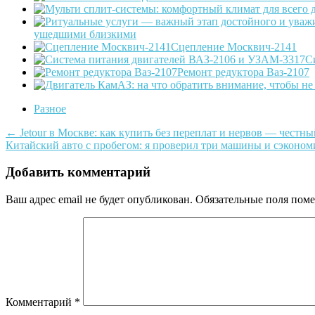
ушедшими близкими
Сцепление Москвич-2141
С
Ремонт редуктора Ваз-2107
Разное
Post
←
Jetour в Москве: как купить без переплат и нервов — честны
Китайский авто с пробегом: я проверил три машины и сэконо
navigation
Добавить комментарий
Ваш адрес email не будет опубликован.
Обязательные поля пом
Комментарий
*