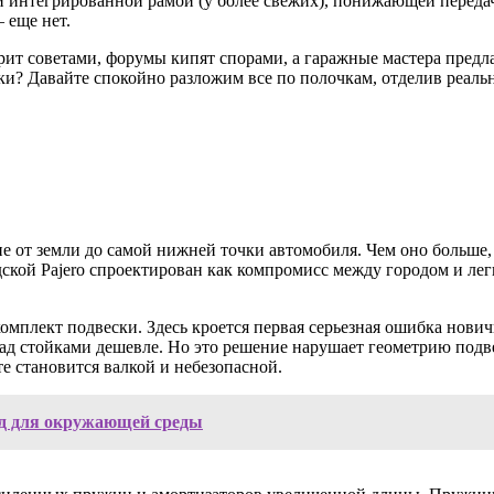
ли интегрированной рамой (у более свежих), понижающей переда
— еще нет.
трит советами, форумы кипят спорами, а гаражные мастера предл
ки? Давайте спокойно разложим все по полочкам, отделив реаль
е от земли до самой нижней точки автомобиля. Чем оно больше,
дской Pajero спроектирован как компромисс между городом и лег
мплект подвески. Здесь кроется первая серьезная ошибка нович
д стойками дешевле. Но это решение нарушает геометрию подв
те становится валкой и небезопасной.
ед для окружающей среды