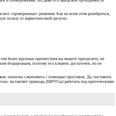
чей и блокировками. Но даже его заводской проходимости
агают «проверенные» решения. Как во всем этом разобраться,
ную пользу от маркетинговой шелухи.
 тем более крупные препятствия вы можете преодолеть, не
ким бездорожьем, поэтому его клиренс достаточен, но не
ков: попытка сэкономить с помощью проставок. Да, поставить
ески, заставляет приводы (ШРУСы) работать под критическими