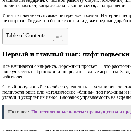
машина легендарная, с честной рамой (у старых поколений) и
порой не хватает, когда асфальт заканчивается, а направление 
И вот тут начинается самое интересное: тюнинг. Интернет пес
не потратив бюджет на бесполезные или даже вредные доработ
Table of Contents
Первый и главный шаг: лифт подвески
Все начинается с клиренса. Дорожный просвет — это расстояни
рискуя «сесть на брюхо» или повредить важные агрегаты. Заво
избыточен.
Самый популярный способ его увеличить — установить лифт-ко
полиуретановые или металлические «блины» под пружины и на
углами и ускоряет их износ. Вдобавок управляемость на асфаль
Полезное:
Полиэтиленовые пакеты: преимущества и вр