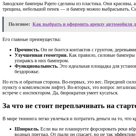
Заводские бамперы Pajero сделаны из пластика. Они красивы,
трещина, небольшой пенек — и бампер можно выбрасывать. Си
Полезное:
Как выбрать и оформить аренду автомобиля д
Его главные преимущества:
Прочность.
Он не боится контактов с грунтом, деревьям
Улучшенная геометрия.
Как правило, силовые бамперы 
упираясь в них бампером.
Функциональность.
Это идеальная площадка для устано
бездорожье.
Но есть и обратная сторона. Во-первых, это вес. Передний сил
пункту о комплексном лифте). Во-вторых, это вопрос легализ
встрече с инспектором. Да, бюрократия умеет кусаться.
За что не стоит переплачивать на старт
В мире тюнинга легко увлечься и потратить деньги на то, что 
Шноркель.
Если вы не планируете форсировать реки вбр
водных преград. От пыли он спасает, но не так эффективн