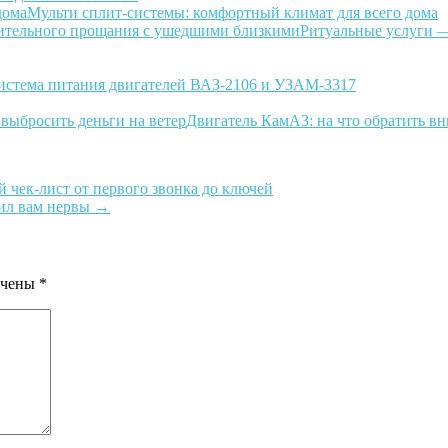
Мульти сплит-системы: комфортный климат для всего дома
Ритуальные услуги —
истема питания двигателей ВАЗ-2106 и УЗАМ-3317
Двигатель КамАЗ: на что обратить вн
й чек-лист от первого звонка до ключей
мил вам нервы
→
ечены
*