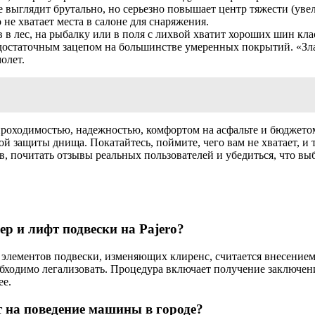
выглядит брутально, но серьезно повышает центр тяжести (увели
 не хватает места в салоне для снаряжения.
в лес, на рыбалку или в поля с лихвой хватит хороших шин класс
 достаточным зацепом на большинстве умеренных покрытий. «Зла
олет.
оходимостью, надежностью, комфортом на асфальте и бюджетом. 
й защиты днища. Покатайтесь, поймите, чего вам не хватает, и
тов, почитать отзывы реальных пользователей и убедиться, что 
р и лифт подвески на Pajero?
 элементов подвески, изменяющих клиренс, считается внесение
еобходимо легализовать. Процедура включает получение заключ
ее.
 на поведение машины в городе?