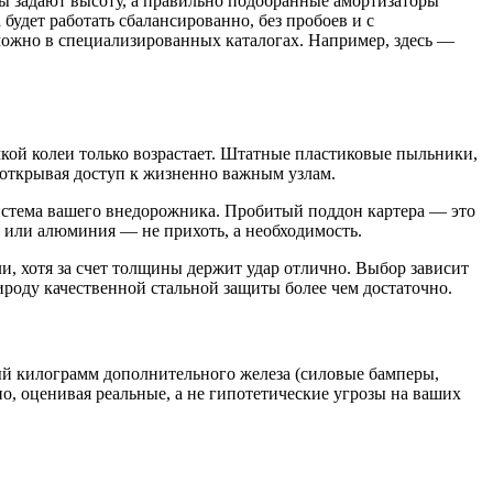
ы задают высоту, а правильно подобранные амортизаторы
 будет работать сбалансированно, без пробоев и с
можно в специализированных каталогах. Например, здесь —
мкой колеи только возрастает. Штатные пластиковые пыльники,
т, открывая доступ к жизненно важным узлам.
система вашего внедорожника. Пробитый поддон картера — это
 или алюминия — не прихоть, а необходимость.
ли, хотя за счет толщины держит удар отлично. Выбор зависит
ироду качественной стальной защиты более чем достаточно.
ый килограмм дополнительного железа (силовые бамперы,
но, оценивая реальные, а не гипотетические угрозы на ваших