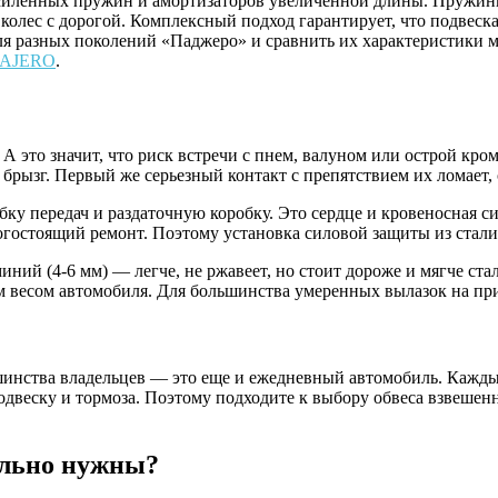
усиленных пружин и амортизаторов увеличенной длины. Пружин
 колес с дорогой. Комплексный подход гарантирует, что подвеска
ля разных поколений «Паджеро» и сравнить их характеристики 
=PAJERO
.
А это значит, что риск встречи с пнем, валуном или острой кро
и и брызг. Первый же серьезный контакт с препятствием их ломае
бку передач и раздаточную коробку. Это сердце и кровеносная 
огостоящий ремонт. Поэтому установка силовой защиты из стали
ний (4-6 мм) — легче, не ржавеет, но стоит дороже и мягче ста
им весом автомобиля. Для большинства умеренных вылазок на пр
ьшинства владельцев — это еще и ежедневный автомобиль. Кажд
подвеску и тормоза. Поэтому подходите к выбору обвеса взвешен
ельно нужны?