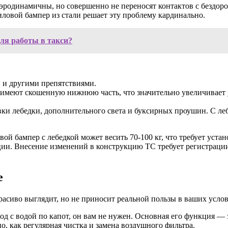
 аэродинамичны, но совершенно не переносят контактов с бездо
ловой бампер из стали решает эту проблему кардинально.
ля работы в такси?
и и другими препятствиями.
имеют скошенную нижнюю часть, что значительно увеличивает у
вки лебедки, дополнительного света и буксирных проушин. С ле
овой бампер с лебедкой может весить 70-100 кг, что требует ус
ации. Внесение изменений в конструкцию ТС требует регистраци
е
красиво выглядит, но не приносит реальной пользы в ваших усло
од с водой по капот, он вам не нужен. Основная его функция — 
о, как регулярная чистка и замена воздушного фильтра.