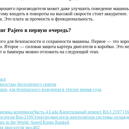
рошего производителя может даже улучшить поведение машины: 
тому входить в повороты на высокой скорости стоит аккуратнее
а. Это плата за прочность и функциональность.
нг Pajero в первую очередь?
ого для безопасности и сохранности машины. Первое — это хоро
торое — силовая защита картера двигателя и коробки. Это нед
ифт и бамперы можно отложить на следующий этап.
ace
жностью бесплатного снятия
шин для безопасного вождения в теплое время года
Часть 4 Lada Капитальный ремонт ВАЗ 2107 (16
Электродвигатель вентилятора системы охлажде
Cars in the World: Speed Kings Ranked
я двигателя змз-402