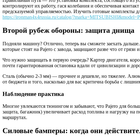
Правильный путь — это установка комплекта, состоящего из 
контролируют их работу, гася колебания и обеспечивая контакт
предсказуемой управляемостью. Изучить готовые комплекты д
https://ironman4x4russia.ru/catalog/?marka=MITSUBISHI&model
Второй рубеж обороны: защита днища
Подняли машину? Отлично, теперь вы сможете заехать дальше. 
которые стоят на Pajero с завода, защищают разве что от гряз
Что нужно защищать в первую очередь? Картер двигателя, коро
почти гарантированная остановка вдали от цивилизации и дор
Сталь (обычно 2-3 мм) — прочнее и дешевле, но тяжелее. Алюми
от бюджета и того, насколько для вас критична борьба с лишн
Наблюдение практика
Многие увлекаются тюнингом и забывают, что Pajero для бол
защита, багажник) увеличивает расход топлива и нагрузку на 
маршрутах.
Силовые бамперы: когда они действит