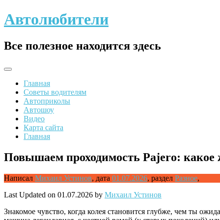
Skip
Автолюбители
to
content
Все полезное находится здесь
Главная
Советы водителям
Автоприколы
Автошоу
Видео
Карта сайта
Главная
Повышаем проходимость Pajero: какое ж
Написал
Михаил Устинов
,
дата
01.07.2026
,
раздел
Разное
,
Last Updated on 01.07.2026 by
Михаил Устинов
Знакомое чувство, когда колея становится глубже, чем ты ожид