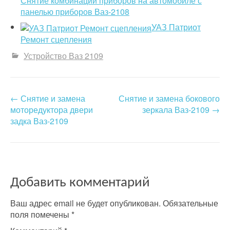
Снятие комбинации приборов на автомобиле с
панелью приборов Ваз-2108
УАЗ Патриот
Ремонт сцепления
Устройство Ваз 2109
←
Снятие и замена
Снятие и замена бокового
P
моторедуктора двери
зеркала Ваз-2109
→
o
задка Ваз-2109
s
t
n
Добавить комментарий
a
Ваш адрес email не будет опубликован.
Обязательные
v
поля помечены
*