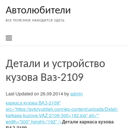
Skip
Автолюбители
to
content
ВСЕ ПОЛЕЗНОЕ НАХОДИТСЯ ЗДЕСЬ
Детали и устройство
кузова Ваз-2109
Last Updated on 26.09.2014 by
admin
каркаса кузова ВАЗ-2109″
src=”https://avtolyubiteli.com/wp-content/uploads/Detali-
karkasa-kuzova-VAZ-2109-300×192.jpg” alt=””
width=”300″ height=”192″ />
Детали каркаса кузова
ВАЗ-2109