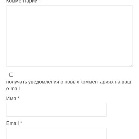
i
Комментарий
*
g
a
t
i
o
n
получать уведомления о новых комментариях на ваш
e-mail
Имя
*
Email
*