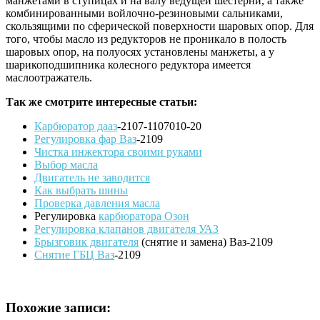
манжетами в ступицах и на валу ведущей шестерни, а также
комбинированными войлочно-резиновыми сальниками,
скользящими по сферической поверхности шаровых опор. Для
того, чтобы масло из редукторов не проникало в полость
шаровых опор, на полуосях установлены манжеты, а у
шарикоподшипника колесного редуктора имеется
маслоотражатель.
Так же смотрите интересные статьи:
Карбюратор дааз
-2107-1107010-20
Регулировка фар Ваз
-2109
Чистка инжектора своими руками
Выбор масла
Двигатель не заводится
Как выбрать шины
Проверка давления масла
Регулировка
карбюратора Озон
Регулировка клапанов двигателя УАЗ
Брызговик двигателя
(снятие и замена) Ваз-2109
Снятие ГБЦ Ваз
-2109
Похожие записи: