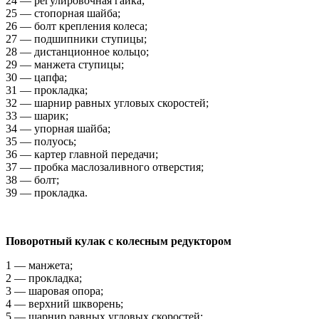
24 — регулировочная гайка;
25 — стопорная шайба;
26 — болт крепления колеса;
27 — подшипники ступицы;
28 — дистанционное кольцо;
29 — манжета ступицы;
30 — цапфа;
31 — прокладка;
32 — шарнир равных угловых скоростей;
33 — шарик;
34 — упорная шайба;
35 — полуось;
36 — картер главной передачи;
37 — пробка маслозаливного отверстия;
38 — болт;
39 — прокладка.
Поворотный кулак с колесным редуктором
1 — манжета;
2 — прокладка;
3 — шаровая опора;
4 — верхний шкворень;
5 — шарнир равных угловых скоростей;