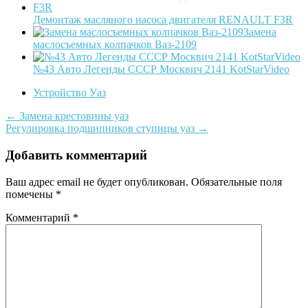
Демонтаж масляного насоса двигателя RENAULT F3R
Замена
маслосъемных колпачков Ваз-2109
№43 Авто Легенды СССР Москвич 2141 KotStarVideo
Устройство Уаз
Post
←
Замена крестовины уаз
Регулировка подшипников ступицы уаз
→
navigation
Добавить комментарий
Ваш адрес email не будет опубликован.
Обязательные поля
помечены
*
Комментарий
*