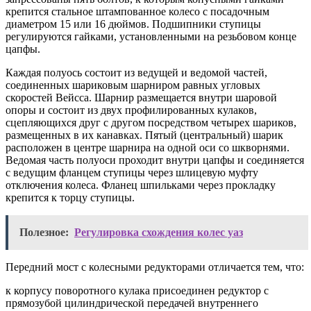
крепится стальное штампованное колесо с посадочным
диаметром 15 или 16 дюймов. Подшипники ступицы
регулируются гайками, установленными на резьбовом конце
цапфы.
Каждая полуось состоит из ведущей и ведомой частей,
соединенных шариковым шарниром равных угловых
скоростей Вейсса. Шарнир размещается внутри шаровой
опоры и состоит из двух профилированных кулаков,
сцепляющихся друг с другом посредством четырех шариков,
размещенных в их канавках. Пятый (центральный) шарик
расположен в центре шарнира на одной оси со шкворнями.
Ведомая часть полуоси проходит внутри цапфы и соединяется
с ведущим фланцем ступицы через шлицевую муфту
отключения колеса. Фланец шпильками через прокладку
крепится к торцу ступицы.
Полезное:
Регулировка схождения колес уаз
Передний мост с колесными редукторами отличается тем, что:
к корпусу поворотного кулака присоединен редуктор с
прямозубой цилиндрической передачей внутреннего