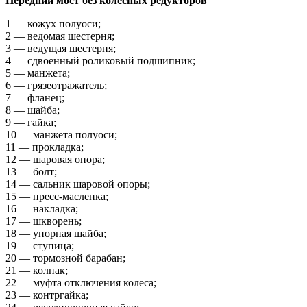
Передний мост без колесных редукторов
1 — кожух полуоси;
2 — ведомая шестерня;
3 — ведущая шестерня;
4 — сдвоенный роликовый подшипник;
5 — манжета;
6 — грязеотражатель;
7 — фланец;
8 — шайба;
9 — гайка;
10 — манжета полуоси;
11 — прокладка;
12 — шаровая опора;
13 — болт;
14 — сальник шаровой опоры;
15 — пресс-масленка;
16 — накладка;
17 — шкворень;
18 — упорная шайба;
19 — ступица;
20 — тормозной барабан;
21 — колпак;
22 — муфта отключения колеса;
23 — контргайка;