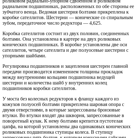
роликовом радиально-упорном сдвоенном и роликовом
радиальном подшипниках, расположенных по обе стороны ее
зубчатого венца. Ведомая шестерня болтами прикреплена к
коробке сателлитов. Шестерни — конические со спиральным
зубом, передаточное число редуктора — 4,625.
Коробка сателлитов состоит из двух половин, соединенных
болтами. Она установлена в картере на двух роликовых
конических подшипниках. В коробке установлены две оси
сателлитов, четыре сателлита и две полуосевые шестерни с
упорными шайбами.
Регулировка подшипников и зацепления шестерен главной
передачи производится изменением толщины прокладок
между внутренними кольцами подшипника ведущей
шестерни и количества шайб у внутренних колец
подшипников коробки сателлитов.
У моста без колесных редукторов к фланцу каждого из
кожухов полуосей болтами прикреплена шаровая опора с
двумя отверстиями, в которые запрессованы бронзовые
втулки. Во втулки входят два шкворня, запрессованные в
поворотный кулак. К нему болтами крепится пустотелая
цапфа, на которой установлены два одинаковых конических
роликовых подшипника ступицы колеса. В ступицу
запрессованы пять болтов, к которым конусными гайками