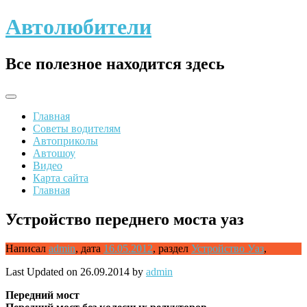
Skip
Автолюбители
to
content
Все полезное находится здесь
Главная
Советы водителям
Автоприколы
Автошоу
Видео
Карта сайта
Главная
Устройство переднего моста уаз
Написал
admin
,
дата
16.05.2012
,
раздел
Устройство Уаз
,
Last Updated on 26.09.2014 by
admin
Передний
мост