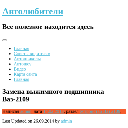
Skip
Автолюбители
to
content
Все полезное находится здесь
Главная
Советы водителям
Автоприколы
Автошоу
Видео
Карта сайта
Главная
Замена выжимного подшипника
Ваз-2109
Написал
admin
,
дата
14.02.2013
,
раздел
Устройство Ваз 2109
,
Last Updated on 26.09.2014 by
admin